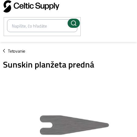
Prejsť
na
obsah
/
Tetovanie
Sunskin planžeta predná