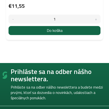
€11,55
Do košíka
Z
Prihláste sa na odber nášho
á
p
newslettera.
ä
t
Prihláste sa na odber nášho newslettera a budete medzi
i
prvými, ktorí sa dozvedia o novinkách, udalostiach a
e
špeciálnych ponukách.