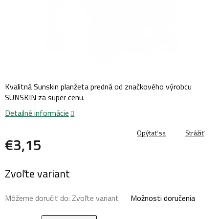
Kvalitná Sunskin planžeta predná od značkového výrobcu
SUNSKIN za super cenu.
Detailné informácie
Opýtať sa
Strážiť
€3,15
Jednotková
Zvoľte variant
cena:
Môžeme doručiť do:
Zvoľte variant
Možnosti doručenia