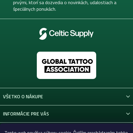
i
prvými, ktorí sa dozvedia o novinkách, udalostiach a
e
špeciálnych ponukách.
VŠETKO O NÁKUPE
INFORMÁCIE PRE VÁS
KONTAKT
Tento web používa súbory cookie. Ďalším prechádzaním tohto