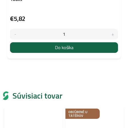
€5,82
Do košíka
Súvisiaci tovar
OBĽÚBENÉ U
TATÉROV