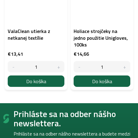
ValaClean utierka z
Holiace strojčeky na
netkanej textílie
jedno použitie Unigloves,
100ks
€13,41
€14,66
Do košíka
Do košíka
Z
Prihláste sa na odber nášho
á
p
newslettera.
ä
t
Prihláste sa na odber nášho newslettera a budete medzi