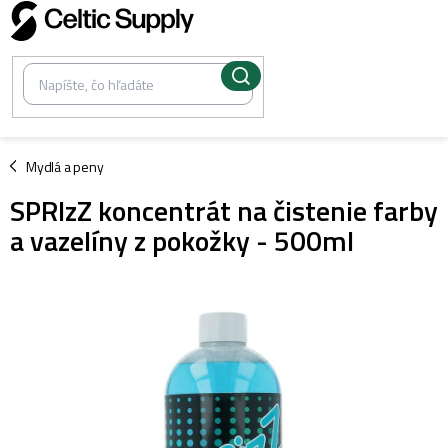
Prejsť
na
obsah
/
Mydlá a peny
SPRIzZ koncentrát na čistenie farby
a vazelíny z pokožky - 500ml