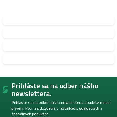
Z
Prihláste sa na odber nášho
á
p
newslettera.
ä
t
Prihláste sa na odber nášho newslettera a budete medzi
i
prvými, ktorí sa dozvedia o novinkách, udalostiach a
e
špeciálnych ponukách.