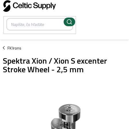
Prejsť
na
obsah
/
FK Irons
Spektra Xion / Xion S excenter
Stroke Wheel - 2,5 mm