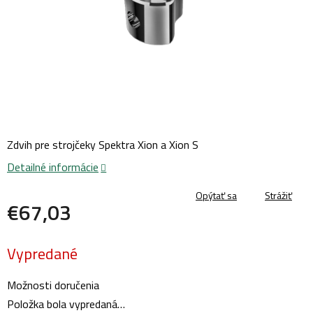
Zdvih pre strojčeky Spektra Xion a Xion S
Detailné informácie
Opýtať sa
Strážiť
€67,03
Jednotková
Vypredané
cena:
Možnosti doručenia
Položka bola vypredaná…