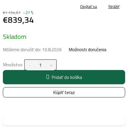
Opýtať sa
Strážiť
€1 154,67
–27 %
€839,34
Jednotková
Skladom
cena:
Môžeme doručiť do:
10.8.2026
Možnosti doručenia
Množstvo
Pridať do košíka
Kúpiť teraz