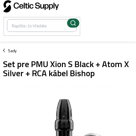
Prejsť
na
obsah
/
Sady
Set pre PMU Xion S Black + Atom X
Silver + RCA kábel Bishop