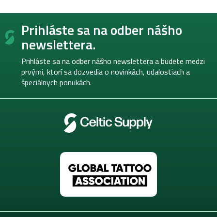
Z
Prihláste sa na odber nášho
á
p
newslettera.
ä
t
Prihláste sa na odber nášho newslettera a budete medzi
i
prvými, ktorí sa dozvedia o novinkách, udalostiach a
e
špeciálnych ponukách.