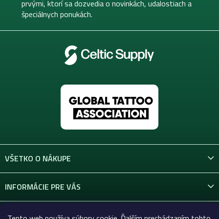
i
prvými, ktorí sa dozvedia o novinkách, udalostiach a
e
špeciálnych ponukách.
VŠETKO O NÁKUPE
INFORMÁCIE PRE VÁS
KONTAKT
Tento web používa súbory cookie. Ďalším prechádzaním tohto