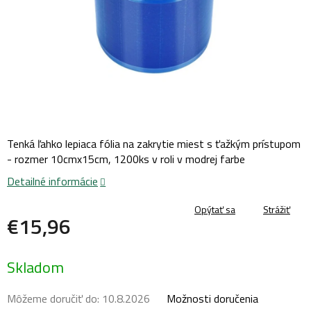
Tenká ľahko lepiaca fólia na zakrytie miest s ťažkým prístupom
- rozmer 10cmx15cm, 1200ks v roli v modrej farbe
Detailné informácie
Opýtať sa
Strážiť
€15,96
Jednotková
Skladom
cena:
Môžeme doručiť do:
10.8.2026
Možnosti doručenia