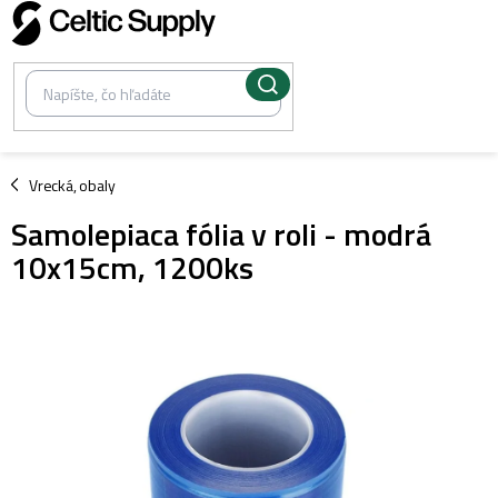
Prejsť
na
obsah
/
Vrecká, obaly
Samolepiaca fólia v roli - modrá
10x15cm, 1200ks