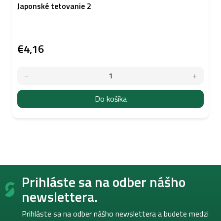
Japonské tetovanie 2
€4,16
Do košíka
Z
Prihláste sa na odber nášho
á
p
newslettera.
ä
t
Prihláste sa na odber nášho newslettera a budete medzi