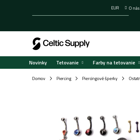
Prejsť
EUR
O nás
na
obsah
Tetovanie
Farby na tetovanie
Novinky
Domov
Piercing
Piercingové šperky
Ostat
/
/
/