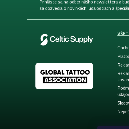
i
Prihláste sa na odber nášho newslettera a bud
e
sa dozvedia o novinkách, udalostiach a špeciá
VŠET
Obcho
Platb
Rekla
Rekla
tovar
Podmi
údajo
Sledo
Nepriš