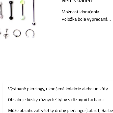
Není skladem
cena:
Možnosti doručenia
Položka bola vypredaná…
Výstavné piercingy, ukončené kolekcie alebo unikáty.
Obsahuje kúsky rôznych štýlov s rôznymi farbami.
Môže obsahovať všetky druhy piercingu (Labret, Barbel