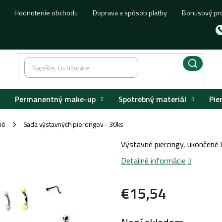
Hodnotenie obchodu
Doprava a spôsob platby
Bonusový pr
Permanentný make-up
Spotrebný materiál
Pie
né
Sada výstavných piercingov - 30ks
/
Výstavné piercingy, ukončené k
Detailné informácie
€15,54
Jednotková