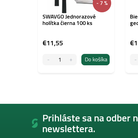
- 7 %
SWAVGO Jednorazové
Bie
holítka čierna 100 ks
geo
€11,55
€1
Do košíka
Z
á
Prihláste sa na odber 
p
newslettera.
ä
t