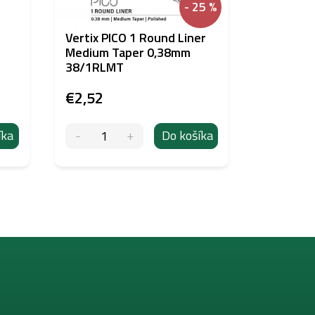
- 25 %
Vertix PICO 1 Round Liner
10-GOLD
Medium Taper 0,38mm
Eternal 
38/1RLMT
€2,52
€19,31
íka
Do košíka