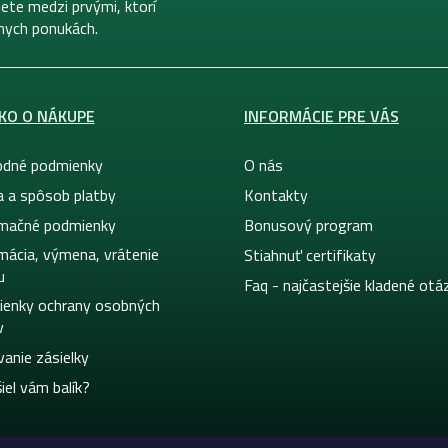
ete medzi prvými, ktorí
lnych ponukách.
KO O NÁKUPE
INFORMÁCIE PRE VÁS
dné podmienky
O nás
a a spôsob platby
Kontakty
mačné podmienky
Bonusový program
mácia, výmena, vrátenie
Stiahnuť certifikaty
u
Faq - najčastejšie kladené otá
enky ochrany osobných
v
vanie zásielky
iel vám balík?