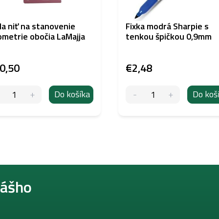
la niť na stanovenie
Fixka modrá Sharpie s
metrie obočia LaMajja
tenkou špičkou 0,9mm
0,50
€2,48
Do košíka
Do koš
nášho