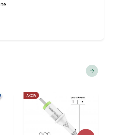
zne
AKCIA
NESPĹŇA REA