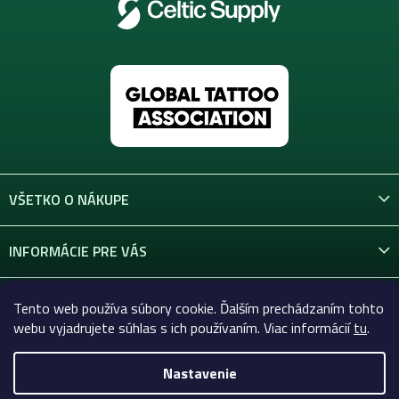
VŠETKO O NÁKUPE
INFORMÁCIE PRE VÁS
KONTAKT
Tento web používa súbory cookie. Ďalším prechádzaním tohto
webu vyjadrujete súhlas s ich používaním. Viac informácií
tu
.
Nastavenie
Copyright 2026
Celtic-Supply.sk | Všetko pre tetovanie a