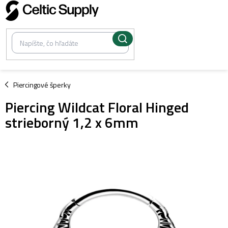
Prejsť
na
obsah
/
Piercingové šperky
Piercing Wildcat Floral Hinged
strieborný 1,2 x 6mm