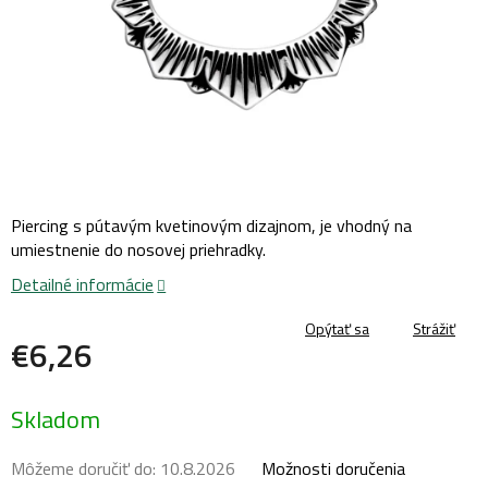
Piercing s pútavým kvetinovým dizajnom, je vhodný na
umiestnenie do nosovej priehradky.
Detailné informácie
Opýtať sa
Strážiť
€6,26
Jednotková
Skladom
cena:
Môžeme doručiť do:
10.8.2026
Možnosti doručenia