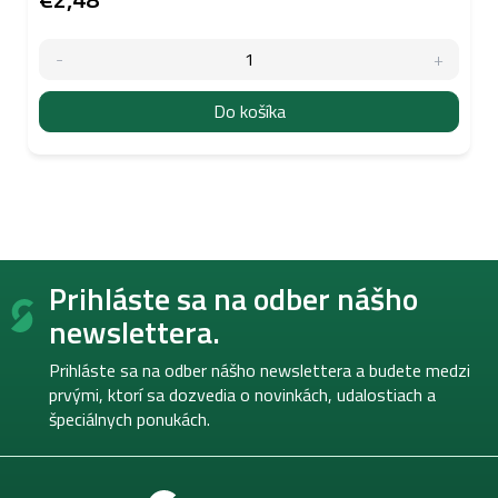
Do košíka
Z
Prihláste sa na odber nášho
á
p
newslettera.
ä
t
Prihláste sa na odber nášho newslettera a budete medzi
i
prvými, ktorí sa dozvedia o novinkách, udalostiach a
e
špeciálnych ponukách.