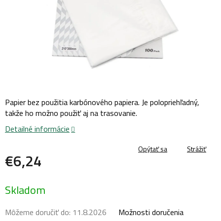
Papier bez použitia karbónového papiera. Je polopriehľadný,
takže ho možno použiť aj na trasovanie.
Detailné informácie
Opýtať sa
Strážiť
€6,24
Jednotková
Skladom
cena:
Môžeme doručiť do:
11.8.2026
Možnosti doručenia