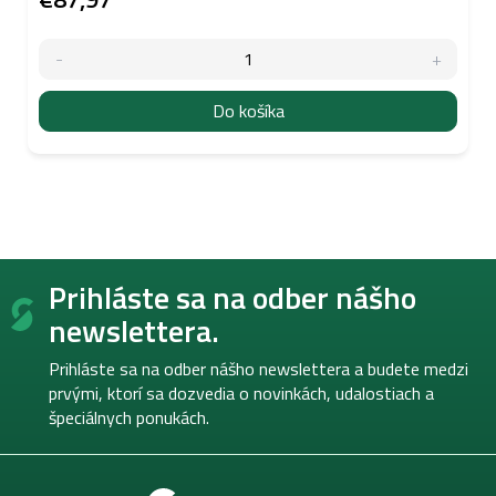
Do košíka
Z
Prihláste sa na odber nášho
á
p
newslettera.
ä
t
Prihláste sa na odber nášho newslettera a budete medzi
i
prvými, ktorí sa dozvedia o novinkách, udalostiach a
e
špeciálnych ponukách.