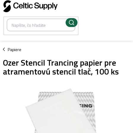
Prejsť
na
obsah
/
Papiere
Ozer Stencil Trancing papier pre
atramentovú stencil tlač, 100 ks