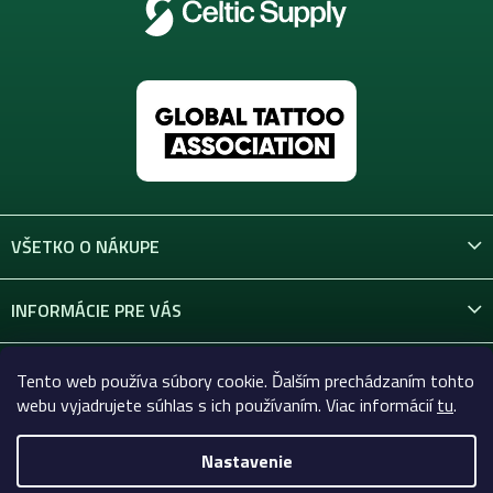
VŠETKO O NÁKUPE
INFORMÁCIE PRE VÁS
KONTAKT
Tento web používa súbory cookie. Ďalším prechádzaním tohto
webu vyjadrujete súhlas s ich používaním. Viac informácií
tu
.
Nastavenie
Copyright 2026
Celtic-Supply.sk | Všetko pre tetovanie a