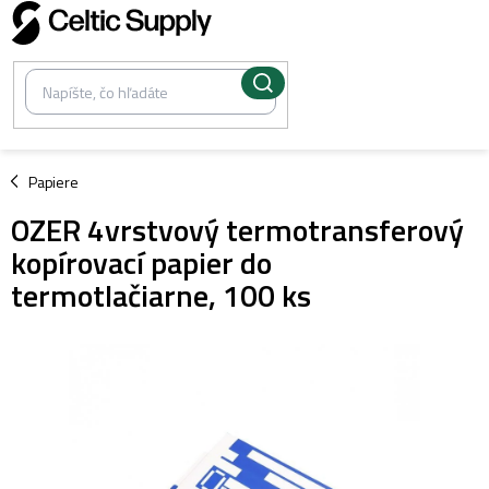
Prejsť
na
obsah
/
Papiere
OZER 4vrstvový termotransferový
kopírovací papier do
termotlačiarne, 100 ks