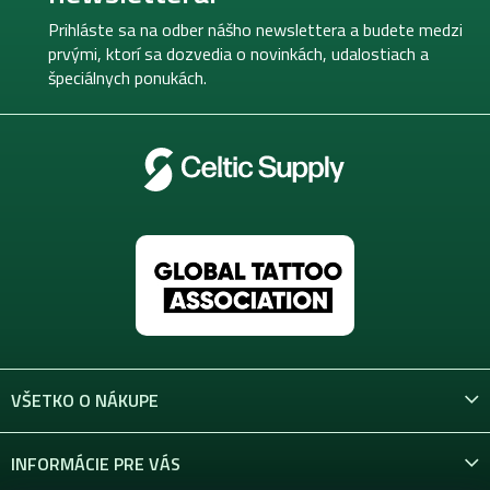
ä
t
Prihláste sa na odber nášho newslettera a budete medzi
i
prvými, ktorí sa dozvedia o novinkách, udalostiach a
e
špeciálnych ponukách.
VŠETKO O NÁKUPE
INFORMÁCIE PRE VÁS