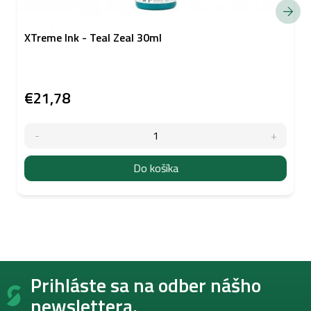
XTreme Ink - Teal Zeal 30ml
€21,78
Do košíka
Z
Prihláste sa na odber nášho
á
p
newslettera.