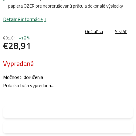
papiera OZER pre neprerušovanú prácu a dokonalé výsledky.
Detailné informácie
Opýtať sa
Strážiť
€35,61
–18 %
€28,91
Jednotková
Vypredané
cena:
Možnosti doručenia
Položka bola vypredaná…