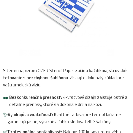
S termopapierom OZER Stencil Paper
začína každé majstrovské
tetovanie s bezchybnou šablónou
. Získajte dokonalý základ pre
vašu umeleckú víziu.
✒️
Bezkonkurenčná presnosť:
4-vrstvový dizajn zaisťuje ostré a
detailné prenosy, ktoré sa dokonale držia na koži.
✨
Vynikajúca viditeľnosť:
Kvalitné farbivá pre termotlačiarne
garantujú jasné, výrazné a ľahko sledovateľné šablóny.
✅
Profesionálna spoľahlivosť:
Balenie 100 kusov prémiového