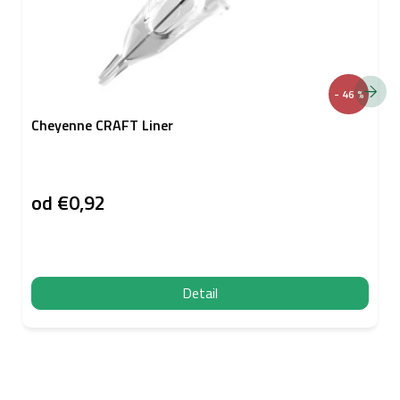
- 46 %
Cheyenne CRAFT Liner
od
€0,92
Detail