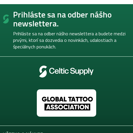
Z
Prihláste sa na odber nášho
á
p
newslettera.
ä
t
Prihláste sa na odber nášho newslettera a budete medzi
i
prvými, ktorí sa dozvedia o novinkách, udalostiach a
e
špeciálnych ponukách.