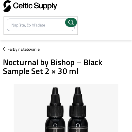
Prejsť
na
obsah
/
Farby na tetovanie
Nocturnal by Bishop – Black
Sample Set 2 × 30 ml