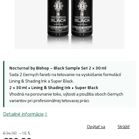
Nocturnal by Bishop – Black Sample Set 2 × 30 ml
Sada 2 čiernych farieb na tetovanie na vyskúšanie formulácií
Lining & Shading Ink a Super Black.
2 × 30 ml
•
Lining & Shading Ink
•
Super Black
Vhodná na porovnanie toku, sýtosti a použitia oboch čiernych
variantov pri profesionálnej tetovacej práci.
Detailné informácie
Opýtať sa
Strážiť
€34,98
–16 %