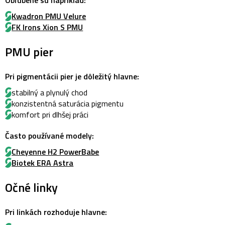
Obľúbené sú napríklad:
Kwadron PMU Velure
FK Irons Xion S PMU
PMU pier
Pri pigmentácii pier je dôležitý hlavne:
stabilný a plynulý chod
konzistentná saturácia pigmentu
komfort pri dlhšej práci
Často používané modely:
Cheyenne H2 PowerBabe
Biotek ERA Astra
Očné linky
Pri linkách rozhoduje hlavne: