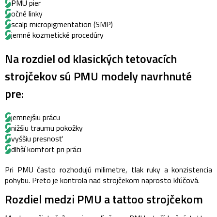
PMU pier
očné linky
scalp micropigmentation (SMP)
jemné kozmetické procedúry
Na rozdiel od klasických tetovacích
strojčekov sú PMU modely navrhnuté
pre:
jemnejšiu prácu
nižšiu traumu pokožky
vyššiu presnosť
dlhší komfort pri práci
Pri PMU často rozhodujú milimetre, tlak ruky a konzistencia
pohybu. Preto je kontrola nad strojčekom naprosto kľúčová.
Rozdiel medzi PMU a tattoo strojčekom