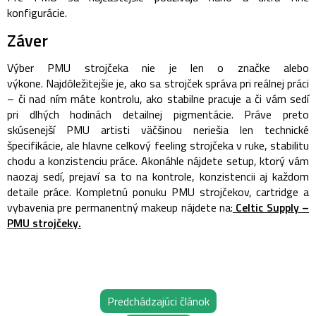
konfigurácie.
Záver
Výber PMU strojčeka nie je len o značke alebo
výkone.
Najdôležitejšie je, ako sa strojček správa pri reálnej práci
– či nad ním máte kontrolu, ako stabilne pracuje a či vám sedí
pri dlhých hodinách detailnej pigmentácie.
Práve preto
skúsenejší PMU artisti väčšinou neriešia len technické
špecifikácie, ale hlavne celkový feeling strojčeka v ruke, stabilitu
chodu a konzistenciu práce.
Akonáhle nájdete setup, ktorý vám
naozaj sedí, prejaví sa to na kontrole, konzistencii aj každom
detaile práce.
Kompletnú ponuku PMU strojčekov, cartridge a
vybavenia pre permanentný makeup nájdete na:
Celtic Supply –
PMU strojčeky.
Predchádzajúci článok