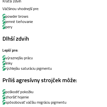
Kratší zdvih
Väčšinou vhodnejší pre:
powder brows
jemné tieňovanie
pery
Dlhší zdvih
Lepší pre:
výraznejšiu prácu
linky
rýchlejšiu saturáciu pigmentu
Príliš agresívny strojček môže:
poškodiť pokožku
zhoršiť hojenie
spôsobovať väčšiu migráciu pigmentu