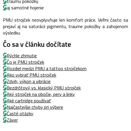
traumu pokožky
aj samotné hojenie
PMU strojček neovplyvňuje len komfort práce. Veľmi často sa
prejaví aj na saturácii pigmentu, traume pokožky a zahojenom
výsledku.
Čo sa v článku dočítate
Rýchle zhrnutie
Čo je PMU strojček
Rozdiel medzi PMU a tattoo strojčekom
Ako vybrať PMU strojček
Zdvih, výkon a vibrácie
Bezdrôtový vs. klasický PMU strojček
Aký strojček na obočie, pery a linky
Aké cartridge používať
Najčastejšie chyby pri výbere
Časté otázky
Záver