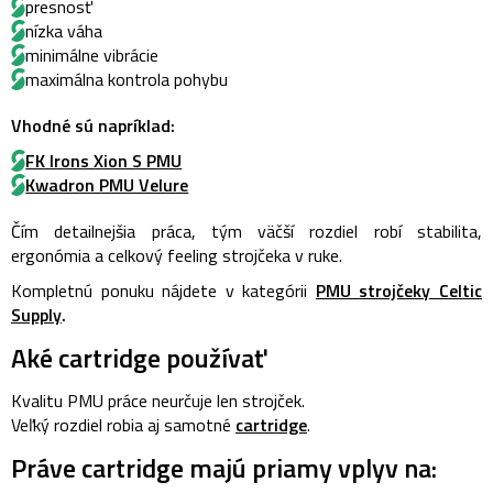
presnosť
nízka váha
minimálne vibrácie
maximálna kontrola pohybu
Vhodné sú napríklad:
FK Irons Xion S PMU
Kwadron PMU Velure
Čím detailnejšia práca, tým väčší rozdiel robí stabilita,
ergonómia a celkový feeling strojčeka v ruke.
Kompletnú ponuku nájdete v kategórii
PMU strojčeky Celtic
Supply
.
Aké cartridge používať
Kvalitu PMU práce neurčuje len strojček.
Veľký rozdiel robia aj samotné
cartridge
.
Práve cartridge majú priamy vplyv na: