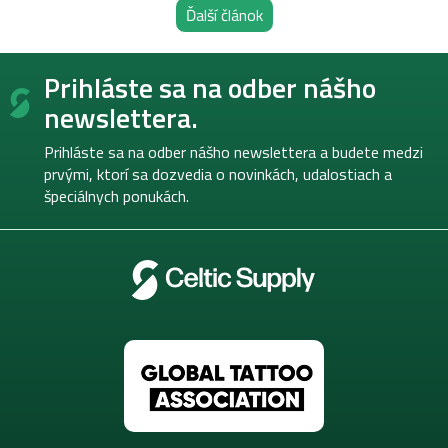
Ďalší článok
Z
Prihláste sa na odber nášho
á
p
newslettera.
ä
t
Prihláste sa na odber nášho newslettera a budete medzi
i
prvými, ktorí sa dozvedia o novinkách, udalostiach a
e
špeciálnych ponukách.