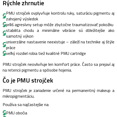
Rýchle zhrnutie
PMU strojček ovplyvňuje kontrolu ruky, saturáciu pigmentu aj
zahojený výsledok
príliš agresívny setup môže zbytočne traumatizovať pokožku
stabilita chodu a minimálne vibrácie sú dôležitejšie ako
samotný výkon
univerzálne nastavenie neexistuje – záleží na technike aj štýle
práce
veľký rozdiel robia tiež kvalitné PMU cartridge
PMU strojček neovlivňuje len komfort práce. Často sa prejaví aj
na retencii pigmentu a spôsobe hojenia.
Čo je PMU strojček
PMU strojček je zariadenie určené na permanentný makeup a
mikropigmentáciu.
Používa sa najčastejšie na:
PMU obočia