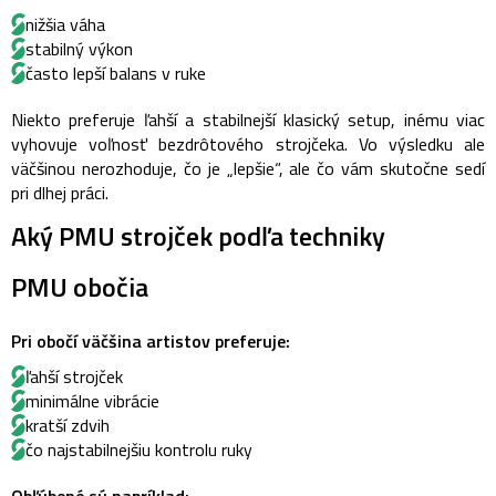
nižšia váha
stabilný výkon
často lepší balans v ruke
Niekto preferuje ľahší a stabilnejší klasický setup, inému viac
vyhovuje voľnosť bezdrôtového strojčeka. Vo výsledku ale
väčšinou nerozhoduje, čo je „lepšie“, ale čo vám skutočne sedí
pri dlhej práci.
Aký PMU strojček podľa techniky
PMU obočia
Pri obočí väčšina artistov preferuje:
ľahší strojček
minimálne vibrácie
kratší zdvih
čo najstabilnejšiu kontrolu ruky