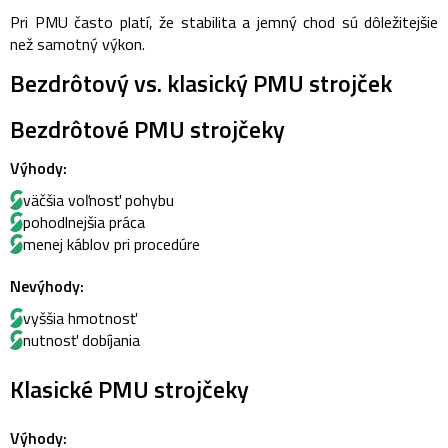
Pri PMU často platí, že stabilita a jemný chod sú dôležitejšie
než samotný výkon.
Bezdrôtový vs. klasický PMU strojček
Bezdrôtové PMU strojčeky
Výhody:
väčšia voľnosť pohybu
pohodlnejšia práca
menej káblov pri procedúre
Nevýhody:
vyššia hmotnosť
nutnosť dobíjania
Klasické PMU strojčeky
Výhody: