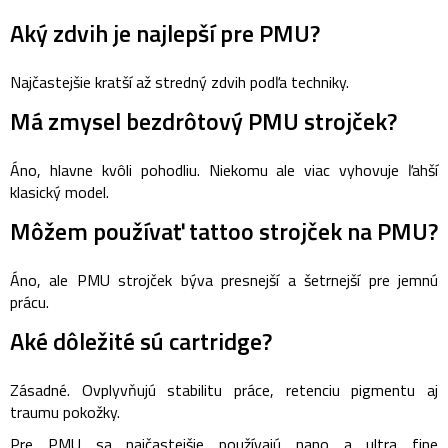
Aký zdvih je najlepší pre PMU?
Najčastejšie kratší až stredný zdvih podľa techniky.
Má zmysel bezdrôtový PMU strojček?
Áno, hlavne kvôli pohodliu. Niekomu ale viac vyhovuje ľahší
klasický model.
Môžem používať tattoo strojček na PMU?
Áno, ale PMU strojček býva presnejší a šetrnejší pre jemnú
prácu.
Aké dôležité sú cartridge?
Zásadné. Ovplyvňujú stabilitu práce, retenciu pigmentu aj
traumu pokožky.
Pre PMU sa najčastejšie používajú nano a ultra fine