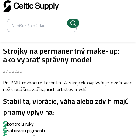
Prejsť
na
obsah
Strojky na permanentný make-up:
ako vybrať správny model
27.5.2026
Pri PMU rozhoduje technika. A strojček ovplyvňuje oveľa viac,
než si väčšina začínajúcich artistov myslí.
Stabilita, vibrácie, váha alebo zdvih majú
priamy vplyv na:
kontrolu ruky
saturáciu pigmentu