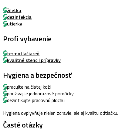
žiletka
dezinfekcia
utierky
Profi vybavenie
termotlačiareň
kvalitné stencil prípravky
Hygiena a bezpečnosť
pracujte na čistej koži
používajte jednorazové pomôcky
dezinfikujte pracovnú plochu
Hygiena ovplyvňuje nielen zdravie, ale aj kvalitu odtlačku.
Časté otázky