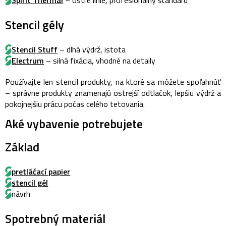
Spirit Thermal
– ostré línie, profesionálny štandard
Stencil gély
Stencil Stuff
– dlhá výdrž, istota
Electrum
– silná fixácia, vhodné na detaily
Používajte len stencil produkty, na ktoré sa môžete spoľahnúť
– správne produkty znamenajú ostrejší odtlačok, lepšiu výdrž a
pokojnejšiu prácu počas celého tetovania.
Aké vybavenie potrebujete
Základ
pretláčací papier
stencil gél
návrh
Spotrebný materiál