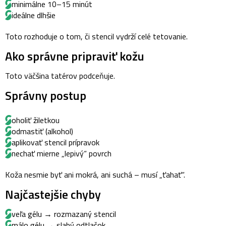
minimálne 10–15 minút
ideálne dlhšie
Toto rozhoduje o tom, či stencil vydrží celé tetovanie.
Ako správne pripraviť kožu
Toto väčšina tatérov podceňuje.
Správny postup
oholiť žiletkou
odmastiť (alkohol)
aplikovať stencil prípravok
nechať mierne „lepivý“ povrch
Koža nesmie byť ani mokrá, ani suchá – musí „ťahať“.
Najčastejšie chyby
veľa gélu → rozmazaný stencil
málo gélu → slabý odtlačok