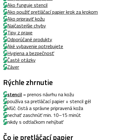
Ako funguje stencil
Ako použiť pretláčací papier krok za krokom
Ako pripraviť kožu
Najčastejšie chyby
Tipy z praxe
Odporúčané produkty
Aké vybavenie potrebujete
Hygiena a bezpečnosť
Časté otázky
Záver
Rýchle zhrnutie
stencil
= prenos návrhu na kožu
používa sa pretláčací papier + stencil gél
kľúč: čistá a správne pripravená koža
nechať zaschnúť min. 10–15 minút
nikdy s odtlačkom nehýbať
Čo je pretláčací papier