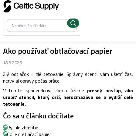
Prejsť
na
obsah
Ako používať obtlačovací papier
18.5.2026
Zlý odtlačok = zlé tetovanie. Správny stencil vám ušetrí čas,
nervy aj opravy počas práce.
V tomto sprievodcovi vám ukážeme
presný postup, ako
urobiť stencil, ktorý drží, nerozmazáva se a vydrží celé
tetovanie.
Čo sa v článku dočítate
Rýchle zhrnutie
Čo je pretláčací papier