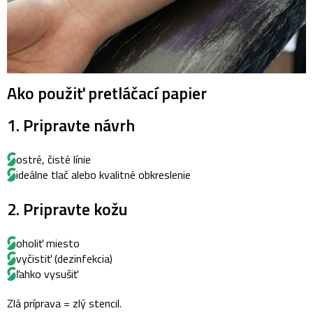
Ako použiť pretláčací papier
1. Pripravte návrh
ostré, čisté línie
ideálne tlač alebo kvalitné obkreslenie
2. Pripravte kožu
oholiť miesto
vyčistiť (dezinfekcia)
ľahko vysušiť
Zlá príprava = zlý stencil.