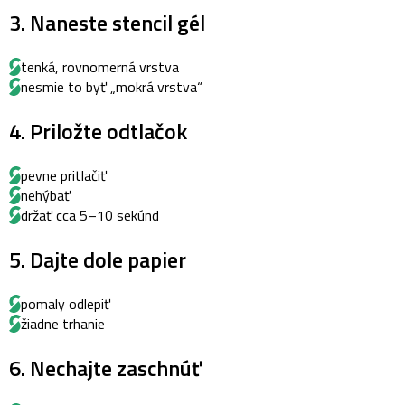
3. Naneste stencil gél
tenká, rovnomerná vrstva
nesmie to byť „mokrá vrstva“
4. Priložte odtlačok
pevne pritlačiť
nehýbať
držať cca 5–10 sekúnd
5. Dajte dole papier
pomaly odlepiť
žiadne trhanie
6. Nechajte zaschnúť