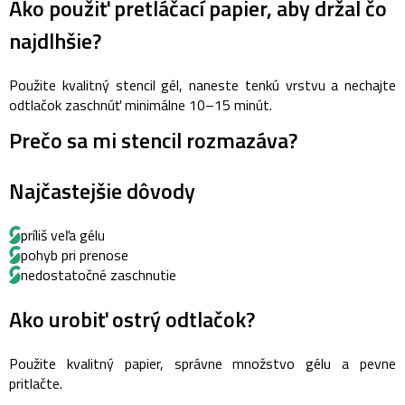
Ako použiť pretláčací papier, aby držal čo
najdlhšie?
Použite kvalitný stencil gél, naneste tenkú vrstvu a nechajte
odtlačok zaschnúť minimálne 10–15 minút.
Prečo sa mi stencil rozmazáva?
Najčastejšie dôvody
príliš veľa gélu
pohyb pri prenose
nedostatočné zaschnutie
Ako urobiť ostrý odtlačok?
Použite kvalitný papier, správne množstvo gélu a pevne
pritlačte.