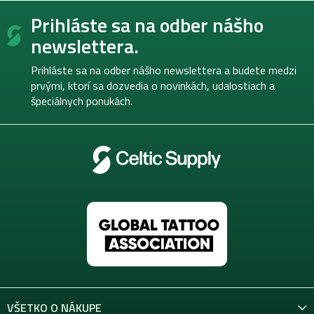
Z
Prihláste sa na odber nášho
á
p
newslettera.
ä
t
Prihláste sa na odber nášho newslettera a budete medzi
i
prvými, ktorí sa dozvedia o novinkách, udalostiach a
e
špeciálnych ponukách.
VŠETKO O NÁKUPE