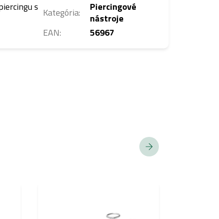
iercingu s
Piercingové
Kategória
:
nástroje
EAN
:
56967