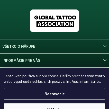
VŠETKO O NÁKUPE
INFORMÁCIE PRE VÁS
KONTAKT
Tento web používa súbory cookie. Ďalším prechádzaním tohto
webu vyjadrujete súhlas s ich používaním. Viac informácií
tu
.
Nastavenie
Copyright 2026
Celtic-Supply.sk | Všetko pre tetovanie a
permanentný makeup
. Všetky práva vyhradené.