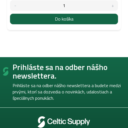
Do košíka
Z
Prihláste sa na odber nášho
á
p
newslettera.
ä
t
Prihláste sa na odber nášho newslettera a budete medzi
i
prvými, ktorí sa dozvedia o novinkách, udalostiach a
e
špeciálnych ponukách.