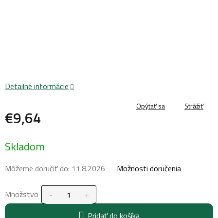
Detailné informácie
Opýtať sa
Strážiť
€9,64
Jednotková
Skladom
cena:
Môžeme doručiť do:
11.8.2026
Možnosti doručenia
Množstvo
Pridať do košíka