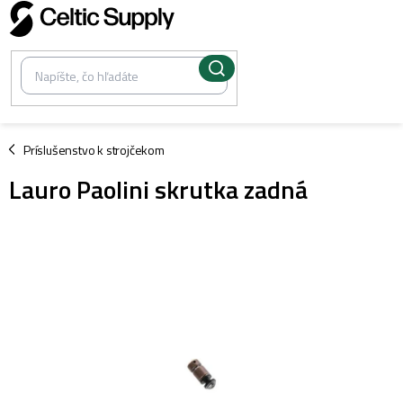
Prejsť
na
obsah
/
Príslušenstvo k strojčekom
Lauro Paolini skrutka zadná