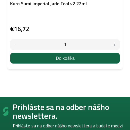
Kuro Sumi Imperial Jade Teal v2 22ml
€16,72
Do košíka
Z
Prihláste sa na odber nášho
á
p
newslettera.
ä
t
Prihláste sa na odber nášho newslettera a budete medzi