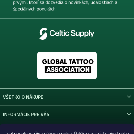
i
prvými, ktorí sa dozvedia o novinkách, udalostiach a
e
špeciálnych ponukách.
VŠETKO O NÁKUPE
INFORMÁCIE PRE VÁS
KONTAKT
Tento web používa súbory cookie. Ďalším prechádzaním tohto