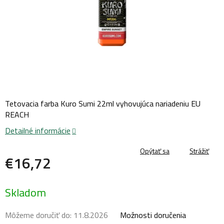
Tetovacia farba Kuro Sumi 22ml vyhovujúca nariadeniu EU
REACH
Detailné informácie
Opýtať sa
Strážiť
€16,72
Jednotková
Skladom
cena:
Môžeme doručiť do:
11.8.2026
Možnosti doručenia