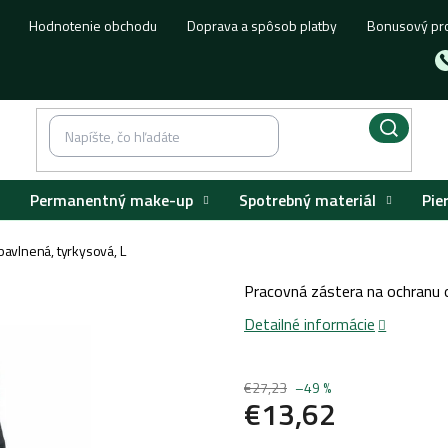
Hodnotenie obchodu
Doprava a spôsob platby
Bonusový pr
Permanentný make-up
Spotrebný materiál
Pie
bavlnená, tyrkysová, L
Pracovná zástera na ochranu o
Detailné informácie
€27,23
–49 %
€13,62