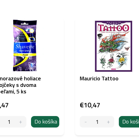
norazové holiace
Mauricio Tattoo
ojčeky s dvoma
eľami, 5 ks
,47
€10,47
Do košíka
Do koš