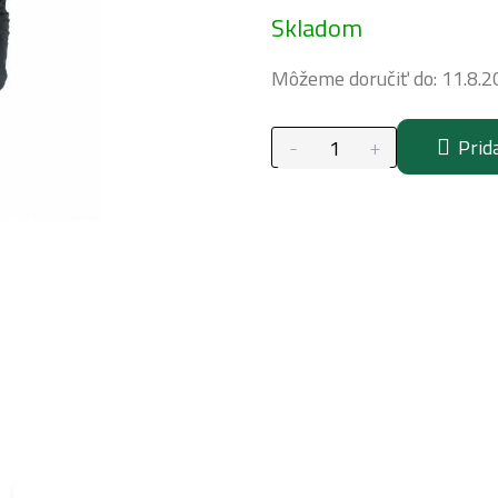
Jednotková
Skladom
cena:
Môžeme doručiť do:
11.8.2
Prid