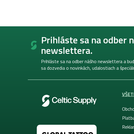
Z
á
Prihláste sa na odber 
p
newslettera.
ä
t
i
Prihláste sa na odber nášho newslettera a bud
e
sa dozvedia o novinkách, udalostiach a špeciá
VŠET
Obcho
Platb
Rekla