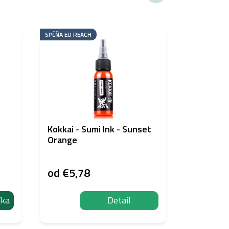
SPĹŇA EU REACH
AKCIA
Kokkai - Sumi Ink - Sunset
Japonské
Orange
od
€5,78
€4,15
íka
Detail