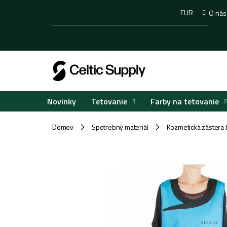
Prejsť
EUR
O nás
na
obsah
Tetovanie
Farby na tetovanie
Novinky
Domov
Spotrebný materiál
Kozmetická zástera 
/
/