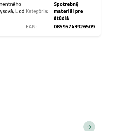
anentného
Spotrebný
ysová, L od
Kategória
:
materiál pre
štúdiá
EAN
:
08595743926509