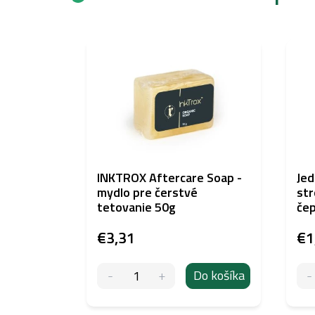
INKTROX Aftercare Soap -
Jed
mydlo pre čerstvé
str
tetovanie 50g
čep
€3,31
€1
Do košíka