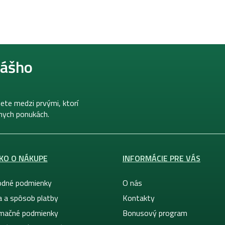
nášho
ete medzi prvými, ktorí
lnych ponukách.
KO O NÁKUPE
INFORMÁCIE PRE VÁS
dné podmienky
O nás
a a spôsob platby
Kontakty
mačné podmienky
Bonusový program