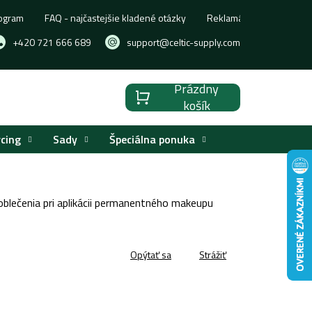
ogram
FAQ - najčastejšie kladené otázky
Reklamácia, výmena aleb
+420 721 666 689
support@celtic-supply.com
Prázdny
Nákupný
košík
košík
rcing
Sady
Špeciálna ponuka
blečenia pri aplikácii permanentného makeupu
Opýtať sa
Strážiť