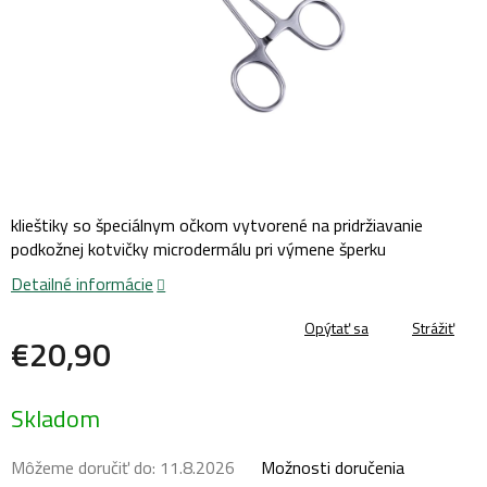
klieštiky so špeciálnym očkom vytvorené na pridržiavanie
podkožnej kotvičky microdermálu pri výmene šperku
Detailné informácie
Opýtať sa
Strážiť
€20,90
Jednotková
Skladom
cena:
Môžeme doručiť do:
11.8.2026
Možnosti doručenia