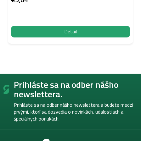
Detail
Z
Prihláste sa na odber nášho
á
p
newslettera.
ä
t
Prihláste sa na odber nášho newslettera a budete medzi
i
prvými, ktorí sa dozvedia o novinkách, udalostiach a
e
špeciálnych ponukách.