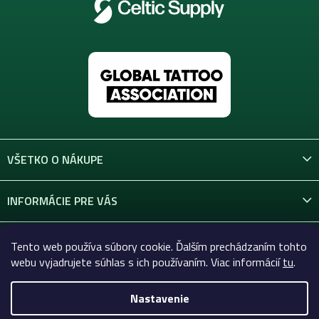
VŠETKO O NÁKUPE
INFORMÁCIE PRE VÁS
KONTAKT
Tento web používa súbory cookie. Ďalším prechádzaním tohto
webu vyjadrujete súhlas s ich používaním. Viac informácií
tu
.
Nastavenie
Copyright 2026
Celtic-Supply.sk | Všetko pre tetovanie a