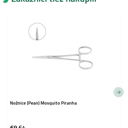
Nožnice (Pean) Mosquito Piranha
€9,64