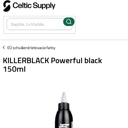
Prejsť
na
obsah
/
EÚ schválené tetovacie farby
KILLERBLACK Powerful black
150ml