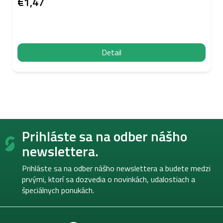
€1,47
Detail
Z
Prihláste sa na odber nášho
á
p
newslettera.
ä
t
Prihláste sa na odber nášho newslettera a budete medzi
i
prvými, ktorí sa dozvedia o novinkách, udalostiach a
e
špeciálnych ponukách.