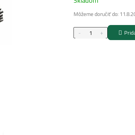
Skladom
cena:
Môžeme doručiť do:
11.8.2
Prid