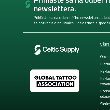
p
newslettera.
ä
t
i
Prihláste sa na odber nášho newslettera a bud
e
sa dozvedia o novinkách, udalostiach a špeciá
VŠET
Obcho
Platb
Rekla
Rekla
tovar
Podmi
údajo
Sledo