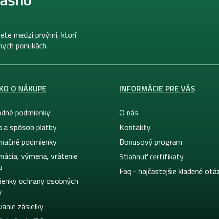
ete medzi prvými, ktorí
lnych ponukách.
KO O NÁKUPE
INFORMÁCIE PRE VÁS
dné podmienky
O nás
a a spôsob platby
Kontakty
mačné podmienky
Bonusový program
mácia, výmena, vrátenie
Stiahnuť certifikaty
u
Faq - najčastejšie kladené otá
enky ochrany osobných
v
vanie zásielky