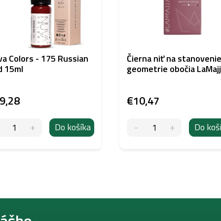
a Colors - 175 Russian
Čierna niť na stanoveni
d 15ml
geometrie obočia LaMaj
9,28
€10,47
Do košíka
Do koš
nášho