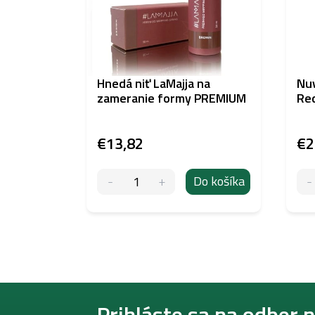
Hnedá niť LaMajja na
Nuv
zameranie formy PREMIUM
Re
€13,82
€2
Do košíka
Z
á
Prihláste sa na odber 