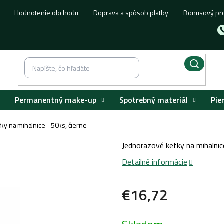
Hodnotenie obchodu
Doprava a spôsob platby
Bonusový pr
Permanentný make-up
Spotrebný materiál
Pie
ky na mihalnice - 50ks, čierne
Jednorazové kefky na mihalnice
Detailné informácie
€16,72
Jednotková