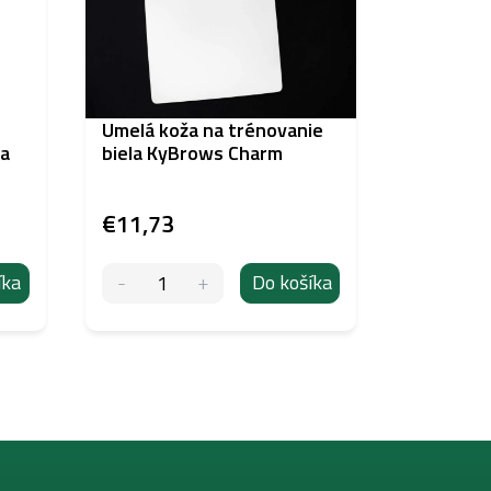
e
Umelá koža na trénovanie
Vertix A
ja
biela KyBrows Charm
Liner Lo
€11,73
€1,34
íka
Do košíka