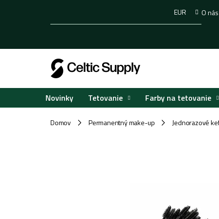
Prejsť
EUR
O nás
na
obsah
Tetovanie
Farby na tetovanie
Novinky
Domov
Permanentný make-up
Jednorazové kef
/
/