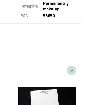
Permanentný
Kategória
:
make-up
EAN
:
55850
MNOŽSTEVNÁ
ZĽAVA