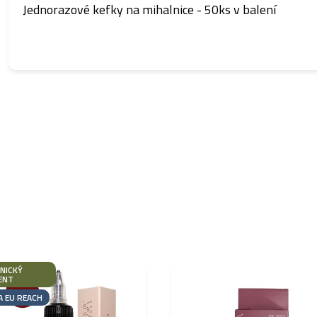
Jednorazové kefky na mihalnice - 50ks v balení
NICKÝ
ENT
A EU REACH