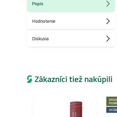
Popis
Hodnotenie
Diskusia
Zákazníci tiež nakúpili
ORGA
PIGM
SPĹŇ