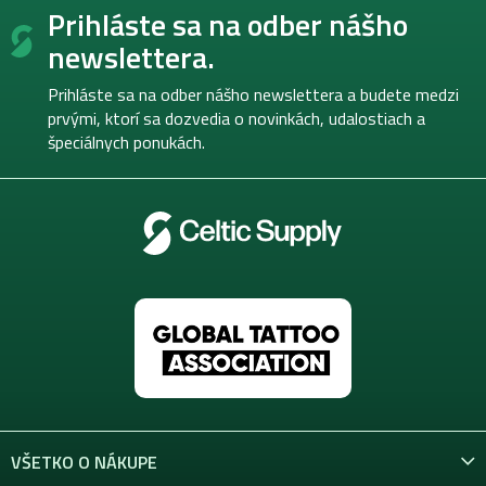
Prihláste sa na odber nášho
á
p
newslettera.
ä
t
Prihláste sa na odber nášho newslettera a budete medzi
i
prvými, ktorí sa dozvedia o novinkách, udalostiach a
e
špeciálnych ponukách.
VŠETKO O NÁKUPE