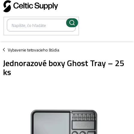
Prejsť
na
obsah
/
Vybavenie tetovacieho štúdia
Jednorazové boxy Ghost Tray – 25
ks