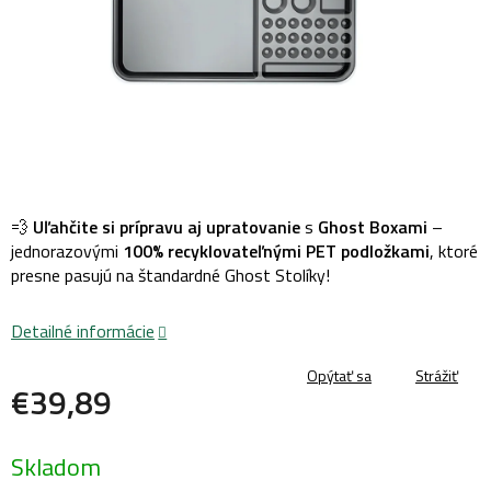
💨
Uľahčite si prípravu aj upratovanie
s
Ghost Boxami
–
jednorazovými
100% recyklovateľnými PET podložkami
, ktoré
presne pasujú na štandardné Ghost Stolíky!
Detailné informácie
Opýtať sa
Strážiť
€39,89
Jednotková
Skladom
cena: