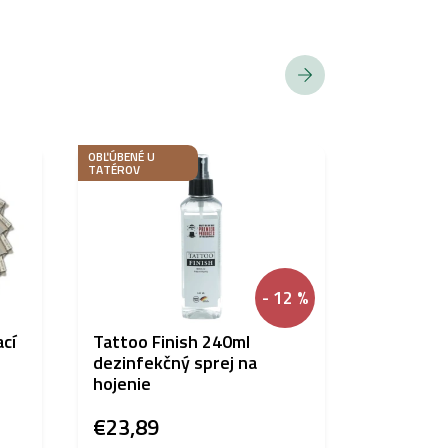
OBĽÚBENÉ U
TATÉROV
- 12 %
cí
Tattoo Finish 240ml
Protonov
dezinfekčný sprej na
tetovacom
hojenie
€23,89
€7,98