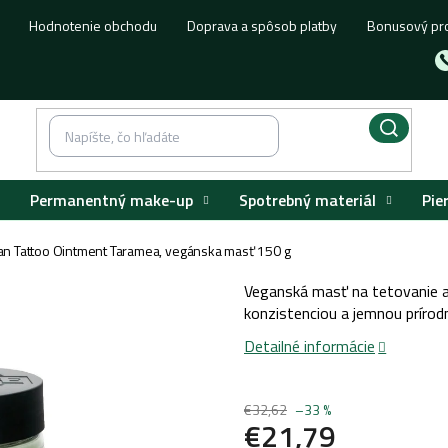
Hodnotenie obchodu
Doprava a spôsob platby
Bonusový pr
Permanentný make-up
Spotrebný materiál
Pie
dan Tattoo Ointment Taramea, vegánska masť 150 g
Veganská masť na tetovanie a
konzistenciou a jemnou príro
Detailné informácie
€32,62
–33 %
€21,79