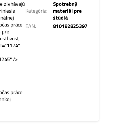
ie zlyhávajú
Spotrebný
iniesla
Kategória
:
materiál pre
inálnej
štúdiá
počas práce
EAN
:
810182825397
o pre
rostlivosť
rt="1174"
1245" />
očas práce
enkej