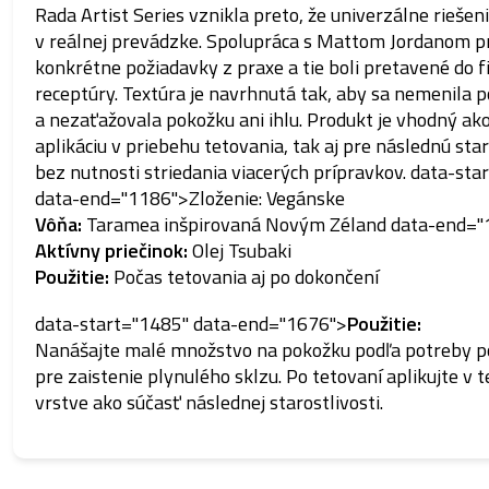
Rada Artist Series vznikla preto, že univerzálne riešen
v reálnej prevádzke. Spolupráca s Mattom Jordanom pr
konkrétne požiadavky z praxe a tie boli pretavené do f
receptúry. Textúra je navrhnutá tak, aby sa nemenila 
a nezaťažovala pokožku ani ihlu. Produkt je vhodný ak
aplikáciu v priebehu tetovania, tak aj pre následnú sta
bez nutnosti striedania viacerých prípravkov. data-sta
data-end="1186">Zloženie: Vegánske
Vôňa:
Taramea inšpirovaná Novým Zéland data-end="
Aktívny priečinok:
Olej Tsubaki
Použitie:
Počas tetovania aj po dokončení
data-start="1485" data-end="1676">
Použitie:
Nanášajte malé množstvo na pokožku podľa potreby p
pre zaistenie plynulého sklzu. Po tetovaní aplikujte v t
vrstve ako súčasť následnej starostlivosti.