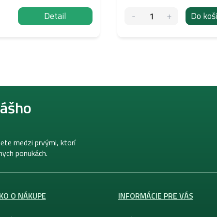
Detail
Do koš
nášho
ete medzi prvými, ktorí
lnych ponukách.
KO O NÁKUPE
INFORMÁCIE PRE VÁS