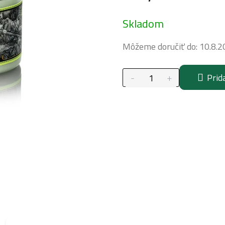
Jednotková
Skladom
cena:
Môžeme doručiť do:
10.8.2
Prid