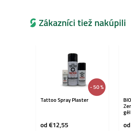
Zákazníci tiež nakúpili
- 50 %
Tattoo Spray Plaster
BIO
Zen
gél
od
€12,55
o