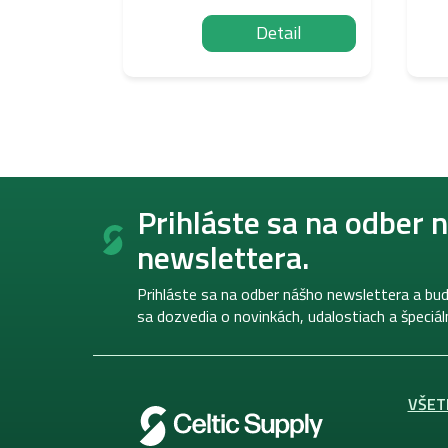
Detail
Z
á
Prihláste sa na odber 
p
newslettera.
ä
t
i
Prihláste sa na odber nášho newslettera a bud
e
sa dozvedia o novinkách, udalostiach a špeciá
VŠET