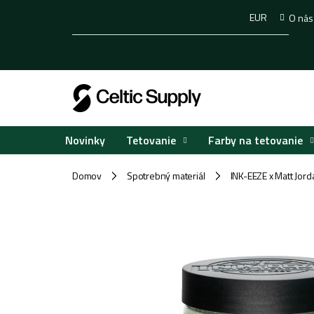
Prejsť
EUR
O nás
na
obsah
Tetovanie
Farby na tetovanie
Novinky
Domov
Spotrebný materiál
INK-EEZE x Matt Jor
/
/