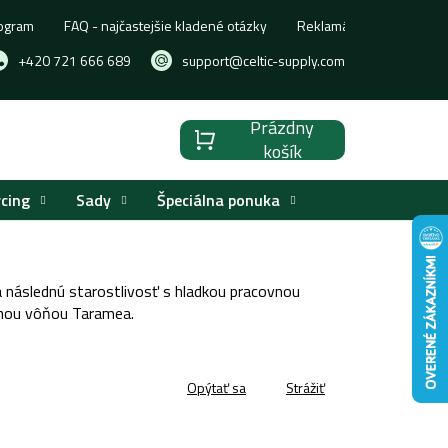
ogram
FAQ - najčastejšie kladené otázky
Reklamácia, výmena aleb
+420 721 666 689
support@celtic-supply.com
Prázdny
Nákupný
košík
košík
rcing
Sady
Špeciálna ponuka
 následnú starostlivosť s hladkou pracovnou
dnou vôňou Taramea.
Opýtať sa
Strážiť