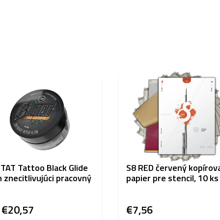
TAT Tattoo Black Glide
S8 RED červený kopírova
 znecitlivujúci pracovný
papier pre stencil, 10 ks
d
€20,57
€7,56