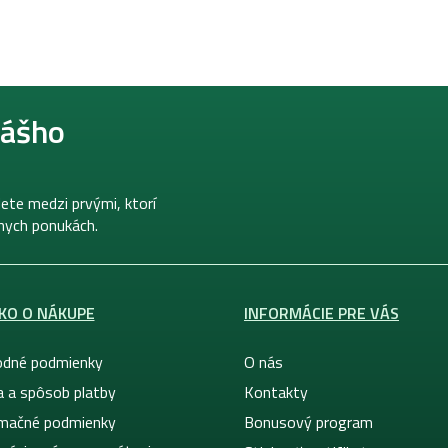
nášho
ete medzi prvými, ktorí
lnych ponukách.
KO O NÁKUPE
INFORMÁCIE PRE VÁS
dné podmienky
O nás
a a spôsob platby
Kontakty
mačné podmienky
Bonusový program