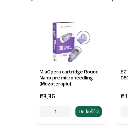
MiaOpera cartridge Round
EZ
Nano pre microneedling
060
(Mezoterapiu)
€3,36
€1
Do košíka