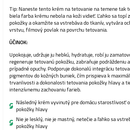
Tip: Naneste tento krém na tetovanie na temene tak t
biela farba krému nebola na koži vidieť.
Ľahko sa topí z
pokožky a okamžite sa vstrebáva do tkanív, vytvára o
vrstvu, filmový povlak na povrchu tetovania.
ÚČINOK:
Upokojuje, udržuje ju hebkú, hydratuje, robí ju zamatov
regeneruje tetovanú pokožku, zabraňuje podráždeniu a
prípadné opuchy.
Podporuje dokonalú integráciu tetova
pigmentov do kožných buniek, čím prispieva k maximál
trvanlivosti a dokonalosti tetovania pokožky hlavy a ti
intenzívnemu zachovaniu farieb.
Následný krém vyvinutý pre domácu starostlivosť o
pokožky hlavy
Nie je lesklý, nie je mastný, netečie a ľahko sa vstr
pokožky hlavy