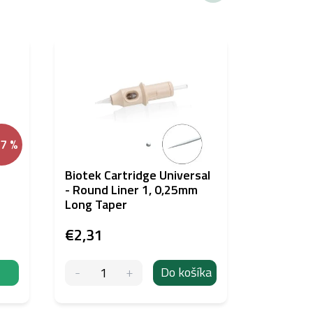
HYBRIDNÝ
PIGMENT
SPĹŇA EU RE
47 %
Biotek Cartridge Universal
Nuva Col
- Round Liner 1, 0,25mm
15ml
Long Taper
€2,31
€29,35
Do košíka