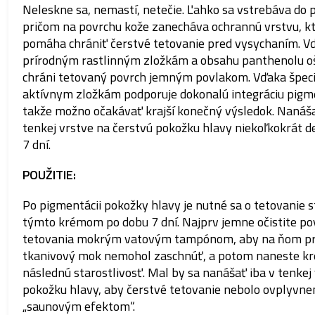
Neleskne sa, nemastí, netečie.
Ľahko sa vstrebáva do 
pričom na povrchu kože zanecháva ochrannú vrstvu, k
pomáha chrániť čerstvé tetovanie pred vysychaním.
V
prírodným rastlinným zložkám a obsahu panthenolu oš
chráni tetovaný povrch jemným povlakom.
Vďaka špec
aktívnym zložkám podporuje dokonalú integráciu pigm
takže možno očakávať krajší konečný výsledok.
Nanáša
tenkej vrstve na čerstvú pokožku hlavy niekoľkokrát 
7 dní.
POUŽITIE:
Po pigmentácii pokožky hlavy je nutné sa o tetovanie s
týmto krémom po dobu 7 dní.
Najprv jemne očistite po
tetovania mokrým vatovým tampónom, aby na ňom p
tkanivový mok nemohol zaschnúť, a potom naneste k
následnú starostlivosť.
Mal by sa nanášať iba v tenkej
pokožku hlavy, aby čerstvé tetovanie nebolo ovplyvne
„saunovým efektom“.