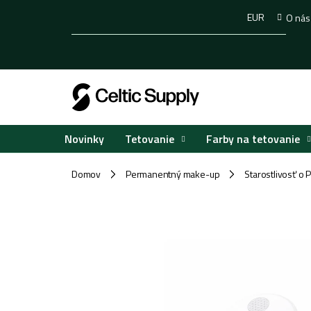
Prejsť
EUR
O nás
na
obsah
Tetovanie
Farby na tetovanie
Novinky
Domov
Permanentný make-up
Starostlivosť o
/
/