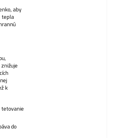
enko, aby
 tepla
chrannú
ou,
 znižuje
cích
nej
ež k
 tetovanie
ebáva do