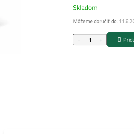
Jednotková
Skladom
cena:
Môžeme doručiť do:
11.8.2
Prid