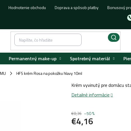
Hodnotenie obchodu
Doprava a spôsob platby
Bonusový pr
Permanentný make-up
Spotrebný materiál
Pie
 PMU
HFS krém Rosa na pokožku hlavy 10ml
/
Krém vyvinutý pre domácu sta
Detailné informácie
€8,36
–50 %
€4,16