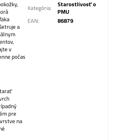
pokožky,
Starostlivosť o
Kategória
:
torá
PMU
ďaka
EAN
:
86879
etruje a
iálnym
entov,
jte v
denne počas
tarať
vrch
rípadný
rém pre
 vrstve na
né