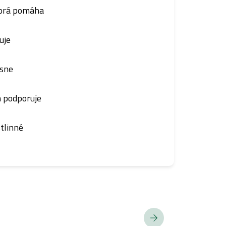
torá pomáha
uje
ásne
m podporuje
tlinné