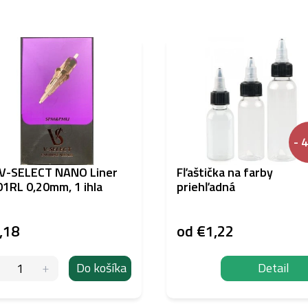
- 
 V-SELECT NANO Liner
Fľaštička na farby
1RL 0,20mm, 1 ihla
priehľadná
,18
od
€1,22
Do košíka
Detail