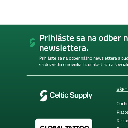
Z
á
Prihláste sa na odber 
p
newslettera.
ä
t
i
Prihláste sa na odber nášho newslettera a bud
e
sa dozvedia o novinkách, udalostiach a špeciá
VŠET
Obcho
Platb
Rekla