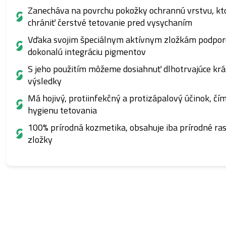
Zanecháva na povrchu pokožky ochrannú vrstvu, k
chrániť čerstvé tetovanie pred vysychaním
Vďaka svojim špeciálnym aktívnym zložkám podpor
dokonalú integráciu pigmentov
S jeho použitím môžeme dosiahnuť dlhotrvajúce kr
výsledky
Má hojivý, protiinfekčný a protizápalový účinok, čí
hygienu tetovania
100% prírodná kozmetika, obsahuje iba prírodné ras
zložky