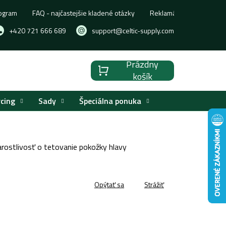
ogram
FAQ - najčastejšie kladené otázky
Reklamácia, výmena aleb
+420 721 666 689
support@celtic-supply.com
Prázdny
Nákupný
košík
košík
rcing
Sady
Špeciálna ponuka
rostlivosť o tetovanie pokožky hlavy
Opýtať sa
Strážiť