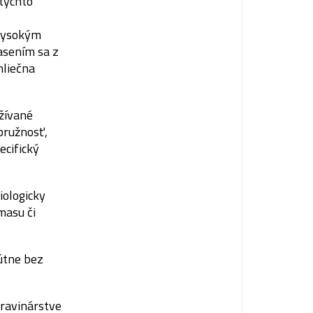
 týchto
 vysokým
asením sa z
mliečna
žívané
pružnosť,
ecifický
iologicky
masu či
útne bez
travinárstve