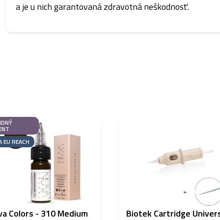
a je u nich garantovaná zdravotná neškodnosť.
IDNÝ
ENT
A EU REACH
a Colors - 310 Medium
Biotek Cartridge Univer