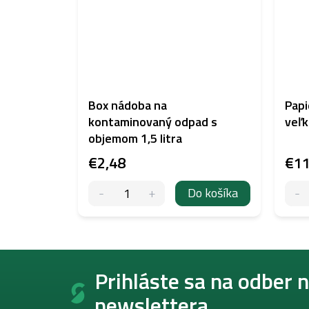
Box nádoba na
Papi
kontaminovaný odpad s
veľk
objemom 1,5 litra
€2,48
€11
Do košíka
Z
á
Prihláste sa na odber 
p
newslettera.
ä