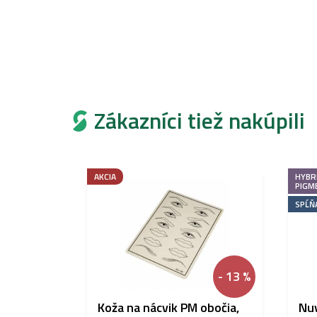
Zákazníci tiež nakúpili
AKCIA
HYBR
PIGM
SPĹŇ
- 13 %
Koža na nácvik PM obočia,
Nuv