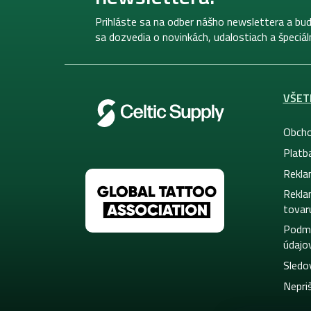
t
i
Prihláste sa na odber nášho newslettera a bud
e
sa dozvedia o novinkách, udalostiach a špeciá
VŠET
Obcho
Platb
Rekla
Rekla
tovar
Podmi
údajo
Sledo
Nepriš