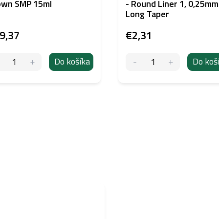
own SMP 15ml
- Round Liner 1, 0,25mm
Long Taper
9,37
€2,31
Do košíka
Do koš