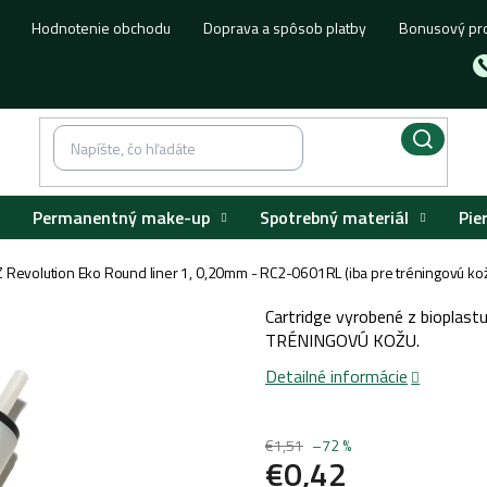
Hodnotenie obchodu
Doprava a spôsob platby
Bonusový pr
Permanentný make-up
Spotrebný materiál
Pie
Z Revolution Eko Round liner 1, 0,20mm - RC2-0601RL (iba pre tréningovú ko
Cartridge vyrobené z bioplast
TRÉNINGOVÚ KOŽU.
Detailné informácie
€1,51
–72 %
€0,42