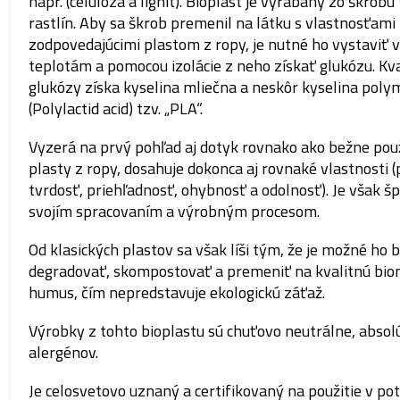
napr. (celulóza a lignit). Bioplast je vyrábaný zo škrobu
rastlín. Aby sa škrob premenil na látku s vlastnosťami
zodpovedajúcimi plastom z ropy, je nutné ho vystaviť
teplotám a pomocou izolácie z neho získať glukózu. Kv
glukózy získa kyselina mliečna a neskôr kyselina poly
(Polylactid acid) tzv. „PLA“.
Vyzerá na prvý pohľad aj dotyk rovnako ako bežne pou
plasty z ropy, dosahuje dokonca aj rovnaké vlastnosti (
tvrdosť, priehľadnosť, ohybnosť a odolnosť). Je však šp
svojím spracovaním a výrobným procesom.
Od klasických plastov sa však líši tým, že je možné ho b
degradovať, skompostovať a premeniť na kvalitnú bio
humus, čím nepredstavuje ekologickú záťaž.
Výrobky z tohto bioplastu sú chuťovo neutrálne, absol
alergénov.
Je celosvetovo uznaný a certifikovaný na použitie v po