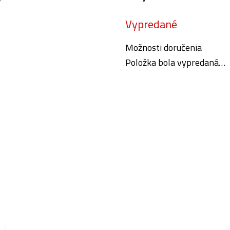
Jednotková
Vypredané
cena:
Možnosti doručenia
Položka bola vypredaná…