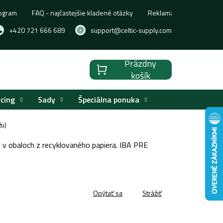
ogram
FAQ - najčastejšie kladené otázky
Reklamácia, výmena aleb
+420 721 666 689
support@celtic-supply.com
Prázdny
Nákupný
košík
košík
rcing
Sady
Špeciálna ponuka
žu)
u v obaloch z recyklovaného papiera. IBA PRE
Opýtať sa
Strážiť