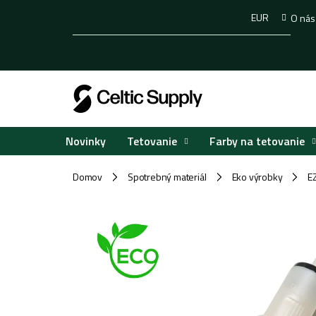
Prejsť
EUR
O nás
na
obsah
Tetovanie
Farby na tetovanie
Novinky
Domov
Spotrebný materiál
Eko výrobky
E
/
/
/