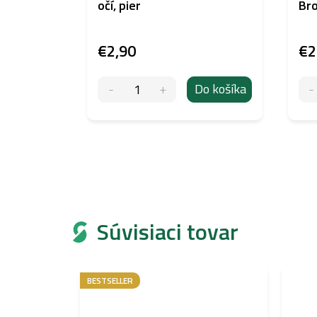
očí, pier
Br
€2,90
€2
Do košíka
Súvisiaci tovar
BESTSELLER