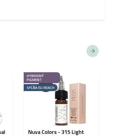
HYBRIDNÝ
AKCIA
PIGMENT
SPĹŇA EU REACH
sal
Nuva Colors - 315 Light
HFS krém