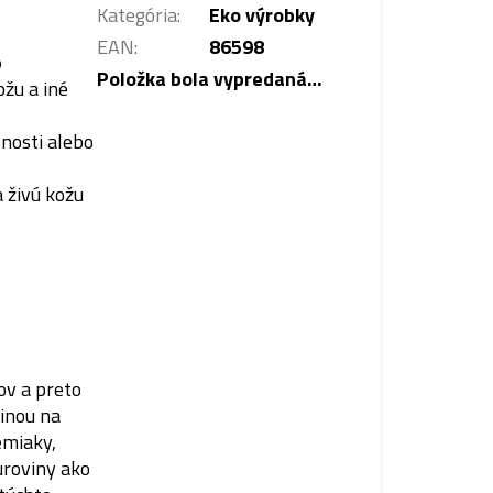
Kategória
:
Eko výrobky
EAN
:
86598
o
Položka bola vypredaná…
ožu a iné
nosti alebo
 živú kožu
ov a preto
inou na
emiaky,
suroviny ako