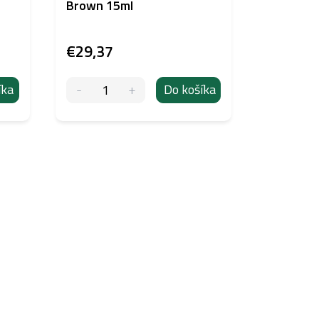
Brown 15ml
hlavy 10
€29,37
€4,16
íka
Do košíka