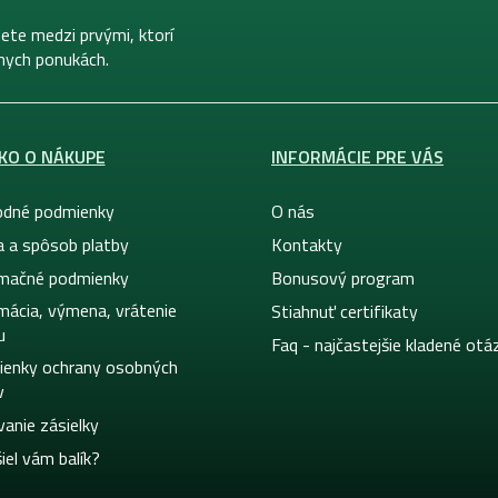
ete medzi prvými, ktorí
lnych ponukách.
KO O NÁKUPE
INFORMÁCIE PRE VÁS
dné podmienky
O nás
a a spôsob platby
Kontakty
mačné podmienky
Bonusový program
mácia, výmena, vrátenie
Stiahnuť certifikaty
u
Faq - najčastejšie kladené otá
enky ochrany osobných
v
vanie zásielky
iel vám balík?