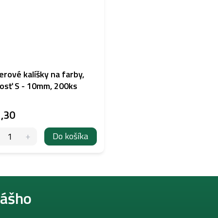
erové kalíšky na farby,
osť S - 10mm, 200ks
,30
Do košíka
nášho