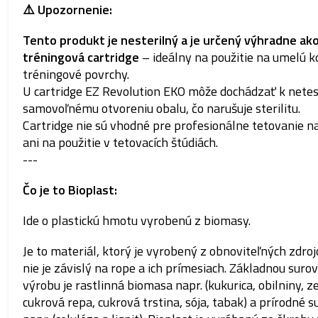
⚠️ Upozornenie:
Tento produkt je nesterilný a je určený výhradne ak
tréningová cartridge
– ideálny na použitie na umelú k
tréningové povrchy.
U cartridge EZ Revolution EKO môže dochádzať k netes
samovoľnému otvoreniu obalu, čo narušuje sterilitu.
Cartridge nie sú vhodné pre profesionálne tetovanie na
ani na použitie v tetovacích štúdiách.
---
Čo je to Bioplast:
Ide o plastickú hmotu vyrobenú z biomasy.
Je to materiál, ktorý je vyrobený z obnoviteľných zdroj
nie je závislý na rope a ich prímesiach.
Základnou surov
výrobu je rastlinná biomasa napr. (kukurica, obilniny, z
cukrová repa, cukrová trstina, sója, tabak) a prírodné 