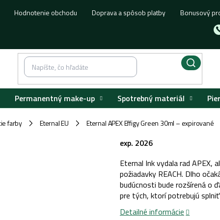
Hodnotenie obchodu
Doprava a spôsob platby
Bonusový pr
Permanentný make-up
Spotrebný materiál
Pie
ie farby
Eternal EU
Eternal APEX Effigy Green 30ml – expirované
/
/
exp. 2026
Eternal Ink vydala rad APEX, a
požiadavky REACH. Dlho očaká
budúcnosti bude rozšírená o ďa
pre tých, ktorí potrebujú spln
Detailné informácie