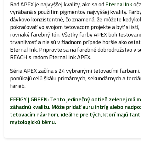
Rad APEX je najvyššej kvality, ako sa od
Eternal Ink
oča
vyrábaná s použitím pigmentov najvyššej kvality. Far
dávkovo konzistentné, čo znamená, že môžete kedyko
pokračovať vo svojom tetovacom projekte a byť si istí, 
rovnaký farebný tón. Všetky farby APEX boli testovan
trvanlivosť a nie sú v žiadnom prípade horšie ako osta
Eternal Ink. Pripravte sa na farebné dobrodružstvo v s
REACH s radom Eternal Ink APEX.
Séria APEX začína s 24 vybranými tetovacími farbami,
ponúkajú celú škálu primárnych, sekundárnych a terci
farieb.
EFFIGY | GREEN: Tento jedinečný odtieň zelenej má m
záhadnú kvalitu. Môže pridať auru intríg alebo nadp
tetovacím návrhom, ideálne pre tých, ktorí majú fant
mytologickú tému.