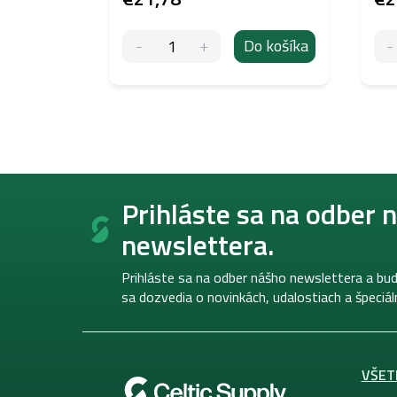
Do košíka
Z
á
Prihláste sa na odber 
p
newslettera.
ä
t
i
Prihláste sa na odber nášho newslettera a bud
e
sa dozvedia o novinkách, udalostiach a špeciá
VŠET