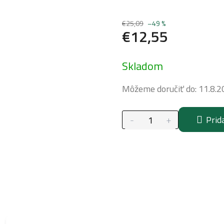
€25,09
–49 %
€12,55
Jednotková
Skladom
cena:
Môžeme doručiť do:
11.8.2
Prid