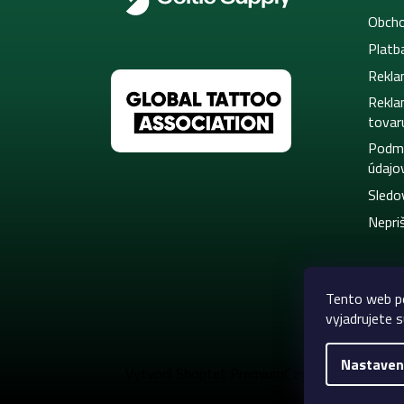
Obcho
Platb
Rekla
Rekla
tovar
Podmi
údajo
Sledo
Nepriš
Tento web po
vyjadrujete s
Nastaven
Copyright 2026
C
Vytvoril Shoptet Premium