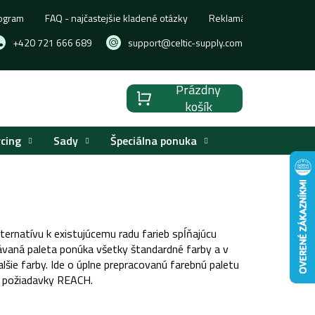
ogram
FAQ - najčastejšie kladené otázky
Reklamácia, výmena aleb
+420 721 666 689
support@celtic-supply.com
Prázdny
Nákupný
košík
košík
rcing
Sady
Špeciálna ponuka
lternatívu k existujúcemu radu farieb spĺňajúcu
vaná paleta ponúka všetky štandardné farby a v
lšie farby. Ide o úplne prepracovanú farebnú paletu
iť požiadavky REACH.