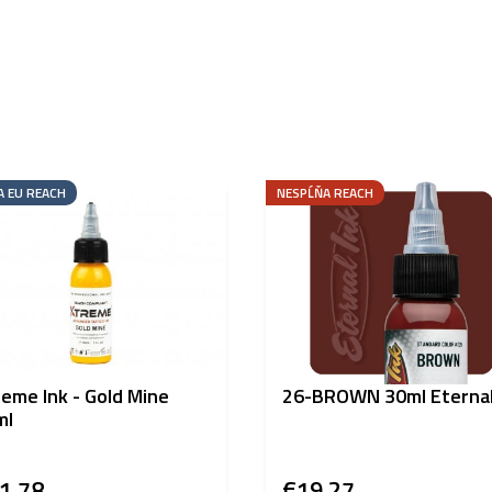
A EU REACH
NESPĹŇA REACH
eme Ink - Gold Mine
26-BROWN 30ml Eterna
ml
1,78
€19,27