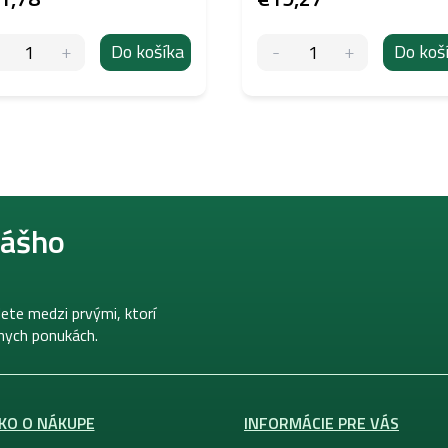
Do košíka
Do koš
nášho
ete medzi prvými, ktorí
lnych ponukách.
KO O NÁKUPE
INFORMÁCIE PRE VÁS