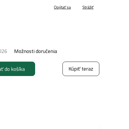
Opýtať sa
Strážiť
026
Možnosti doručenia
Kúpiť teraz
ať do košíka