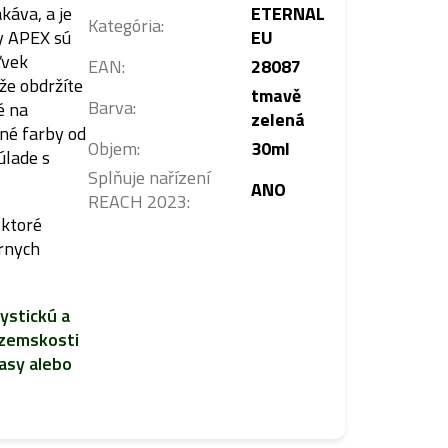
káva, a je
ETERNAL
Kategória
:
by APEX sú
EU
ľvek
EAN
:
28087
že obdržíte
tmavě
Barva
:
é na
zelená
tné farby od
Objem
:
30ml
úlade s
Splňuje nařízení
ANO
REACH 2023
:
 ktoré
árnych
ystickú a
ozemskosti
asy alebo