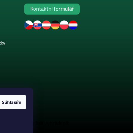
Kontaktní formulář
zky
Súhlasím
akeup
. Všetky práva vyhradené.