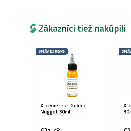
Zákazníci tiež nakúpili
SPĹŇA EU REACH
SPĹŇ
XTreme Ink - Golden
XTr
Nugget 30ml
30
€21,78
€2