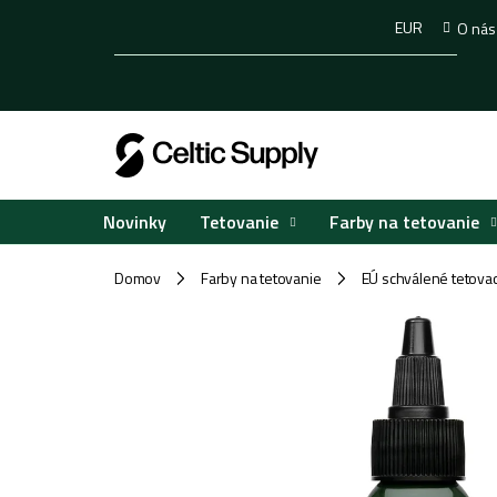
Prejsť
EUR
O nás
na
obsah
Tetovanie
Farby na tetovanie
Novinky
Domov
Farby na tetovanie
EÚ schválené tetovac
/
/