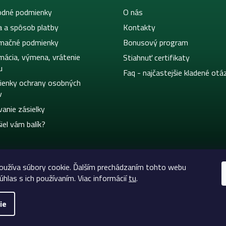
dné podmienky
O nás
a a spôsob platby
Kontakty
mačné podmienky
Bonusový program
mácia, výmena, vrátenie
Stiahnuť certifikaty
u
Faq - najčastejšie kladené otá
enky ochrany osobných
v
vanie zásielky
iel vám balík?
užíva súbory cookie. Ďalším prechádzaním tohto webu
úhlas s ich používaním. Viac informácií
tu
.
ie
eltic-Supply.sk | Všetko pre tetovanie a permanentný m