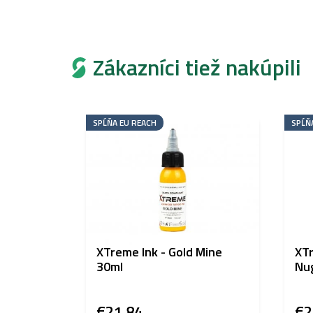
Zákazníci tiež nakúpili
SPĹŇA EU REACH
SPĹŇ
XTreme Ink - Gold Mine
XTr
30ml
Nu
€21,84
€2