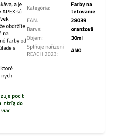
káva, a je
Farby na
Kategória
:
by APEX sú
tetovanie
ľvek
EAN
:
28039
že obdržíte
Barva
:
oranžová
é na
Objem
:
30ml
tné farby od
Splňuje nařízení
úlade s
ANO
REACH 2023
:
 ktoré
árnych
zuje pocit
 intríg do
 viac