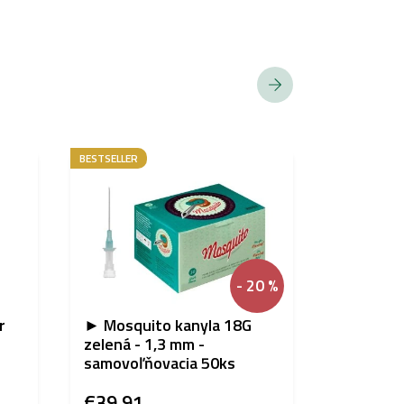
BESTSELLER
AKCIA
BESTSELLER
SPĹŇA EU RE
- 20 %
r
► Mosquito kanyla 18G
Eternal 
zelená - 1,3 mm -
30ml – e
samovoľňovacia 50ks
€39,91
€12,58