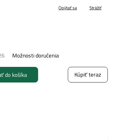
Opýtať sa
Strážiť
26
Možnosti doručenia
Kúpiť teraz
ať do košíka