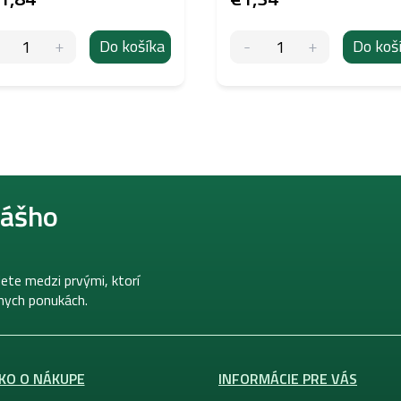
Do košíka
Do koš
nášho
ete medzi prvými, ktorí
lnych ponukách.
KO O NÁKUPE
INFORMÁCIE PRE VÁS