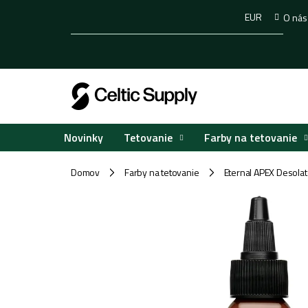
Prejsť
EUR
O nás
na
obsah
Tetovanie
Farby na tetovanie
Novinky
Domov
Farby na tetovanie
Eternal APEX Desola
/
/