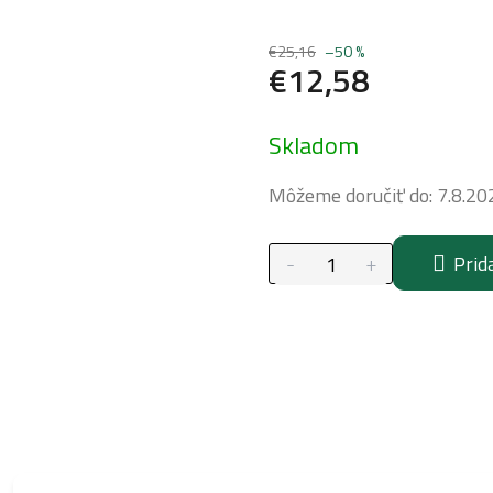
€25,16
–50 %
€12,58
Jednotková
Skladom
cena:
Môžeme doručiť do:
7.8.20
Prid