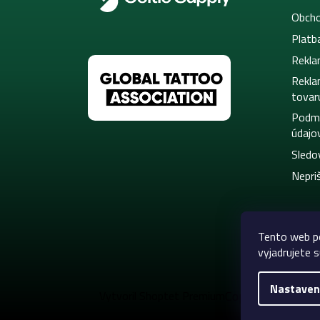
Obcho
Platb
Rekla
Rekla
tovar
Podmi
údajo
Sledo
Nepriš
Tento web po
vyjadrujete s
Nastaven
Copyright 2026
C
Vytvoril Shoptet Premium