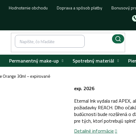
Hodnotenie obchodu
Doprava a spôsob platby
Bonusový pr
Permanentný make-up
Spotrebný materiál
Pie
te Orange 30ml – expirované
exp. 2026
Eternal Ink vydala rad APEX, a
požiadavky REACH. Dlho očaká
budúcnosti bude rozšírená o ďa
pre tých, ktorí potrebujú spln
Detailné informácie