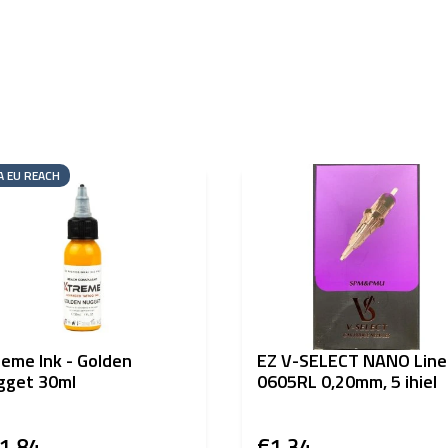
A EU REACH
eme Ink - Golden
EZ V-SELECT NANO Line
gget 30ml
0605RL 0,20mm, 5 ihiel
1,84
€1,34