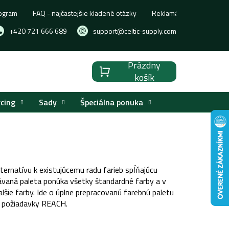
ogram
FAQ - najčastejšie kladené otázky
Reklamácia, výmena aleb
+420 721 666 689
support@celtic-supply.com
Prázdny
Nákupný
košík
košík
rcing
Sady
Špeciálna ponuka
lternatívu k existujúcemu radu farieb spĺňajúcu
vaná paleta ponúka všetky štandardné farby a v
lšie farby. Ide o úplne prepracovanú farebnú paletu
iť požiadavky REACH.