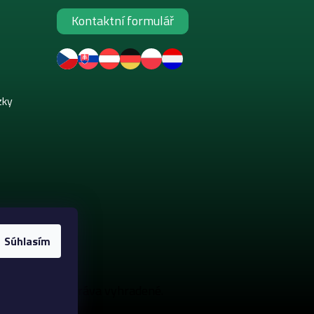
Kontaktní formulář
zky
Súhlasím
akeup
. Všetky práva vyhradené.