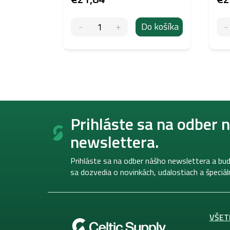
Do košíka
Z
á
Prihláste sa na odber 
p
newslettera.
ä
t
i
Prihláste sa na odber nášho newslettera a bud
e
sa dozvedia o novinkách, udalostiach a špeciá
VŠET