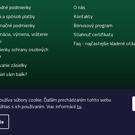
dné podmienky
O nás
a a spôsob platby
Kontakty
mačné podmienky
Bonusový program
mácia, výmena, vrátenie
Stiahnuť certifikaty
u
Faq - najčastejšie kladené otá
enky ochrany osobných
v
vanie zásielky
iel vám balík?
užíva súbory cookie. Ďalším prechádzaním tohto webu
úhlas s ich používaním. Viac informácií
tu
.
ie
eltic-Supply.sk | Všetko pre tetovanie a permanentný m