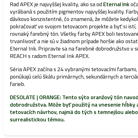
Rad APEX je najvyššej kvality, ako sa od
Eternal Ink
oča
vyrábaná s použitím pigmentov najvyššej kvality. Far
dávkovo konzistentné, čo znamená, že môžete kedyko
pokračovať vo svojom tetovacom projekte a byť si istí, 
rovnaký farebný tón. Všetky farby APEX boli testovan
trvanlivosť a nie sú v žiadnom prípade horšie ako osta
Eternal Ink. Pripravte sa na farebné dobrodružstvo v s
REACH s radom Eternal Ink APEX.
Séria APEX začína s 24 vybranými tetovacími farbami,
ponúkajú celú škálu primárnych, sekundárnych a terci
farieb.
DESOLATE | ORANGE: Tento sýto oranžový tón navod
dobrodružstva. Môže byť použitý na vnesenie hĺbky a
tetovacích návrhov, najmä do tých s temnejšou alebo
surrealistickou témou.