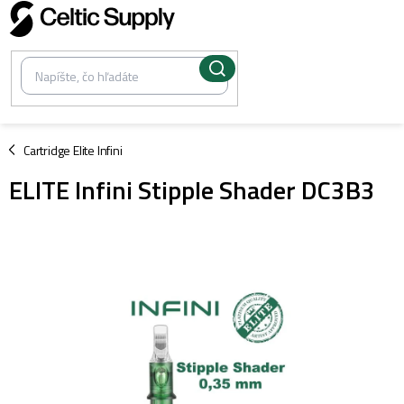
Prejsť
na
obsah
/
Cartridge Elite Infini
ELITE Infini Stipple Shader DC3B3