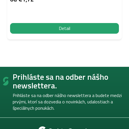
Detail
Z
Prihláste sa na odber nášho
á
p
newslettera.
ä
t
Prihláste sa na odber nášho newslettera a budete medzi
i
prvými, ktorí sa dozvedia o novinkách, udalostiach a
e
špeciálnych ponukách.