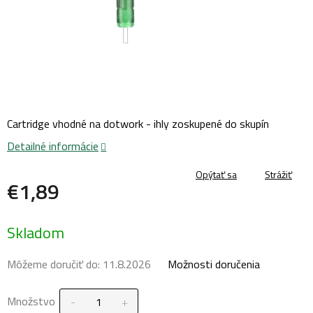
Cartridge vhodné na dotwork - ihly zoskupené do skupín
Detailné informácie
Opýtať sa
Strážiť
€1,89
Jednotková
Skladom
cena:
Môžeme doručiť do:
11.8.2026
Možnosti doručenia
Množstvo