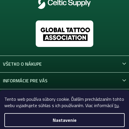
VŠETKO O NÁKUPE
INFORMÁCIE PRE VÁS
KONTAKT
Tento web používa súbory cookie. Ďalším prechádzaním tohto
webu vyjadrujete súhlas s ich používaním. Viac informácií
tu
.
Nastavenie
Copyright 2026
Celtic-Supply.sk | Všetko pre tetovanie a