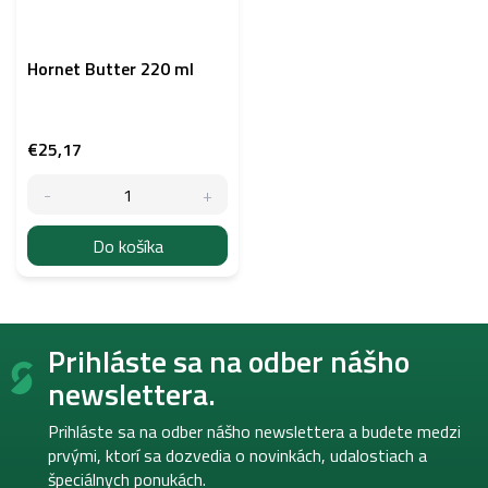
Hornet Butter 220 ml
€25,17
Do košíka
Z
Prihláste sa na odber nášho
á
p
newslettera.
ä
t
Prihláste sa na odber nášho newslettera a budete medzi
i
prvými, ktorí sa dozvedia o novinkách, udalostiach a
e
špeciálnych ponukách.