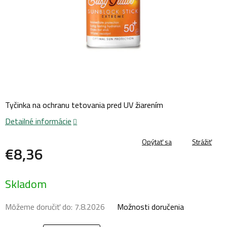
Tyčinka na ochranu tetovania pred UV žiarením
Detailné informácie
Opýtať sa
Strážiť
€8,36
Jednotková
Skladom
cena:
Môžeme doručiť do:
7.8.2026
Možnosti doručenia