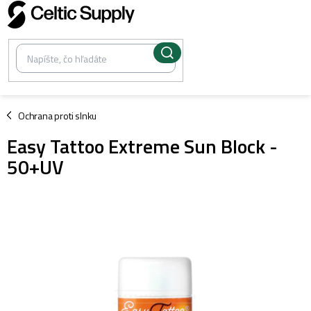
Prejsť
na
obsah
/
Ochrana proti slnku
Easy Tattoo Extreme Sun Block -
50+UV