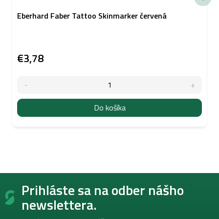
Eberhard Faber Tattoo Skinmarker červená
€3,78
Do košíka
Z
Prihláste sa na odber nášho
á
p
newslettera.
ä