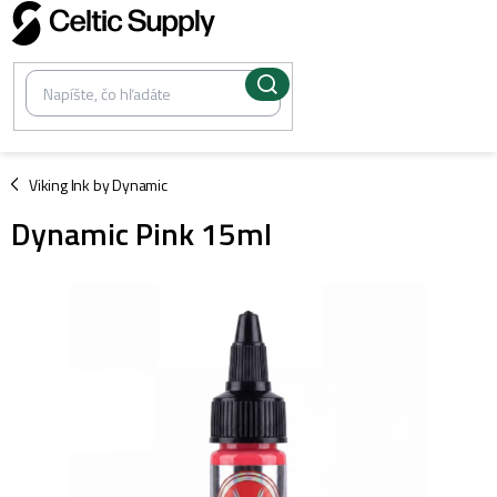
Prejsť
na
obsah
/
Viking Ink by Dynamic
Dynamic Pink 15ml