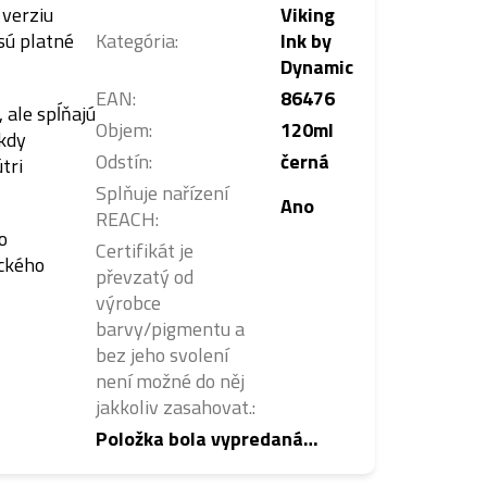
 verziu
Viking
sú platné
Kategória
:
Ink by
Dynamic
EAN
:
86476
 ale spĺňajú
Objem
:
120ml
ikdy
Odstín
:
černá
tri
Splňuje nařízení
Ano
REACH
:
o
Certifikát je
ckého
převzatý od
výrobce
barvy/pigmentu a
bez jeho svolení
není možné do něj
jakkoliv zasahovat.
:
Položka bola vypredaná…