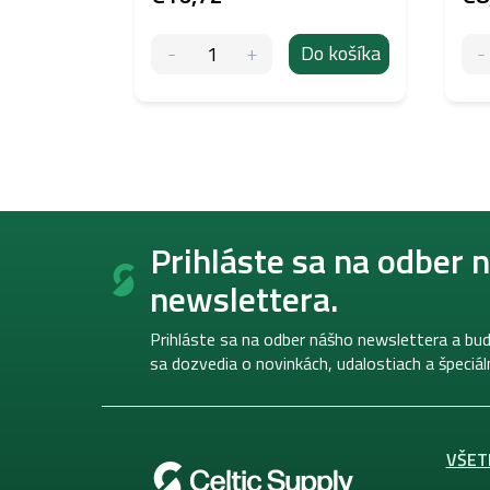
Do košíka
Z
á
Prihláste sa na odber 
p
newslettera.
ä
t
i
Prihláste sa na odber nášho newslettera a bud
e
sa dozvedia o novinkách, udalostiach a špeciá
VŠET