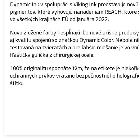
Dynamic Ink v spolupráci s Viking Ink predstavuje novú
pigmentov, ktoré vyhovujú nariadeniam REACH, ktoré 
vo všetkých krajinách EÚ od januára 2022.
Novo zložené farby nespĺňajú iba nové prísne predpisy,
aj kvalitu spojenú so značkou Dynamic Color. Nebola n
testovaná na zvieratách a pre ľahšie miešanie je vo vnú
fľaštičky gulička z chirurgickej ocele.
100% originalitu spoznáte tým, že na etikete je niekoľk
ochranných prvkov vrátane bezpečnostného holografi
štítku.