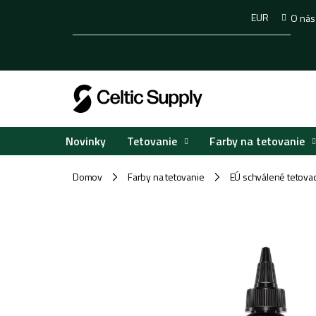
Prejsť
EUR
O nás
na
obsah
Tetovanie
Farby na tetovanie
Novinky
Domov
Farby na tetovanie
EÚ schválené tetovac
/
/