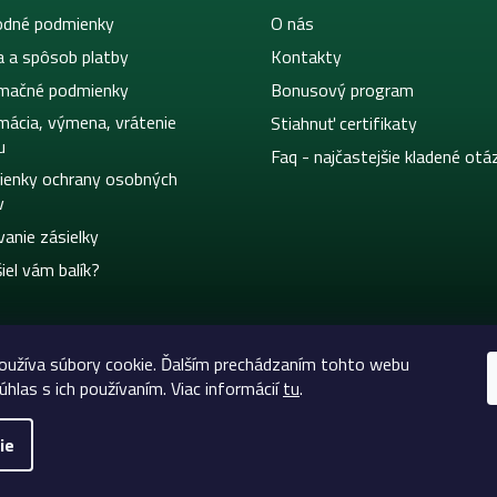
dné podmienky
O nás
a a spôsob platby
Kontakty
mačné podmienky
Bonusový program
mácia, výmena, vrátenie
Stiahnuť certifikaty
u
Faq - najčastejšie kladené otá
enky ochrany osobných
v
vanie zásielky
iel vám balík?
užíva súbory cookie. Ďalším prechádzaním tohto webu
úhlas s ich používaním. Viac informácií
tu
.
ie
eltic-Supply.sk | Všetko pre tetovanie a permanentný m