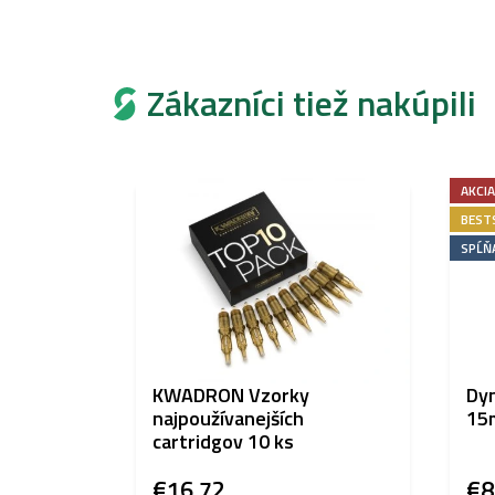
Zákazníci tiež nakúpili
AKCIA
BEST
SPĹŇ
KWADRON Vzorky
Dyn
najpoužívanejších
15m
cartridgov 10 ks
€16,72
€8