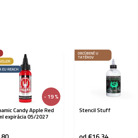
OBĽÚBENÉ U
TATÉROV
SELLER
A EU REACH
- 19 %
amic Candy Apple Red
Stencil Stuff
l expirácia 05/2027
,80
od
€16,34