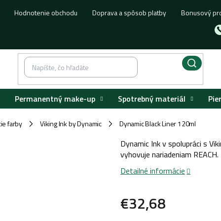
Hodnotenie obchodu
Doprava a spôsob platby
Bonusový pr
Permanentný make-up
Spotrebný materiál
Pie
ie farby
Viking Ink by Dynamic
Dynamic Black Liner 120ml
/
/
Dynamic Ink v spolupráci s Vik
vyhovuje nariadeniam REACH.
Detailné informácie
€32,68
Jednotková