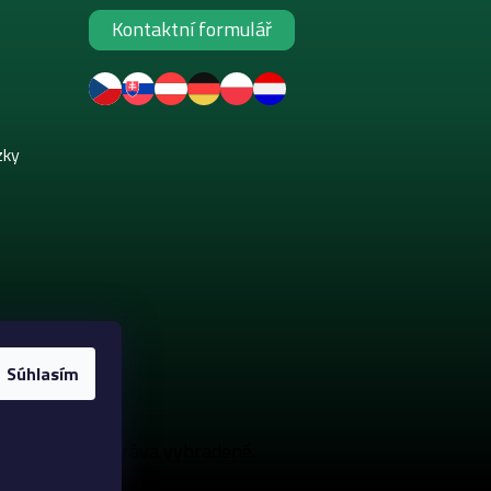
Kontaktní formulář
zky
Súhlasím
akeup
. Všetky práva vyhradené.