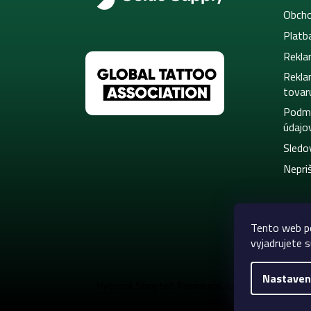
Obcho
Platb
Rekla
Rekla
tovar
Podmi
údajo
Sledo
Nepriš
Tento web po
vyjadrujete s
Nastaven
Copyright 2026
C
Vytvoril Shoptet Premium