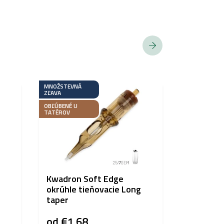
MNOŽSTEVNÁ
BESTSELLER
ZĽAVA
OBĽÚBENÉ U
TATÉROV
Kwadron Soft Edge
Hustle B
okrúhle tieňovacie Long
150ml
taper
od
€1,68
€24,72