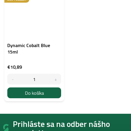
Dynamic Cobalt Blue
15ml
€10,89
Do košíka
Z
Prihláste sa na odber nášho
á
p