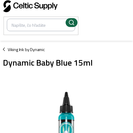
Prejsť
na
obsah
/
Viking Ink by Dynamic
Dynamic Baby Blue 15ml