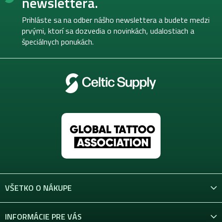
newslettera.
ä
t
Prihláste sa na odber nášho newslettera a budete medzi
i
prvými, ktorí sa dozvedia o novinkách, udalostiach a
e
špeciálnych ponukách.
VŠETKO O NÁKUPE
INFORMÁCIE PRE VÁS