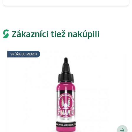
Zákazníci tiež nakúpili
SPĹŇA EU REACH