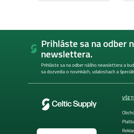
Z
á
Prihláste sa na odber 
p
newslettera.
ä
t
i
Prihláste sa na odber nášho newslettera a bud
e
sa dozvedia o novinkách, udalostiach a špeciá
VŠET
Obcho
Platb
Rekla