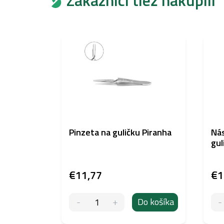
Pinzeta na guličku Piranha
Nás
gul
€11,77
€1
Do košíka