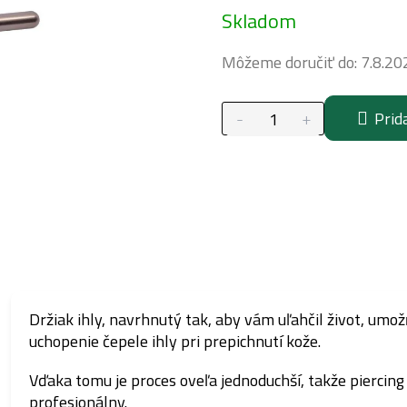
Skladom
cena:
Môžeme doručiť do:
7.8.20
Prid
Držiak ihly, navrhnutý tak, aby vám uľahčil život, umo
uchopenie čepele ihly pri prepichnutí kože.
Vďaka tomu je proces oveľa jednoduchší, takže piercing
profesionálny.