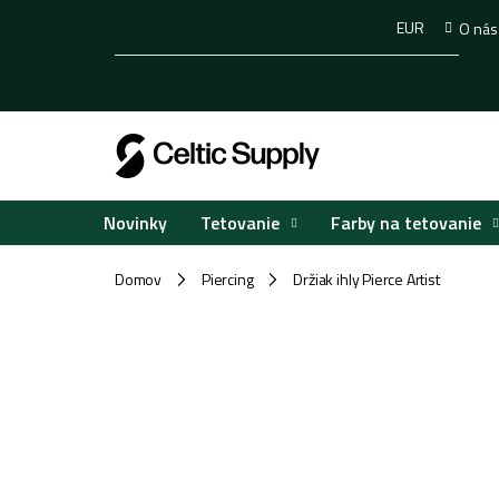
Prejsť
EUR
O nás
na
obsah
Tetovanie
Farby na tetovanie
Novinky
Domov
Piercing
Držiak ihly Pierce Artist
/
/