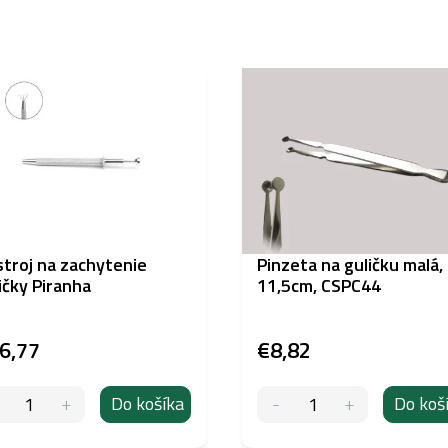
troj na zachytenie
Pinzeta na guličku malá,
ičky Piranha
11,5cm, CSPC44
6,77
€8,82
Do košíka
Do koš