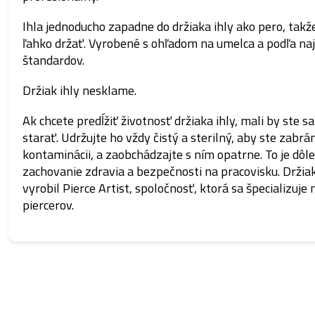
Ihla jednoducho zapadne do držiaka ihly ako pero, takž
ľahko držať.
Vyrobené s ohľadom na umelca a podľa naj
štandardov.
Držiak ihly nesklame.
Ak chcete predĺžiť životnosť držiaka ihly, mali by ste sa
starať.
Udržujte ho vždy čistý a sterilný, aby ste zabráni
kontaminácii, a zaobchádzajte s ním opatrne.
To je dôl
zachovanie zdravia a bezpečnosti na pracovisku.
Držiak
vyrobil Pierce Artist,
spoločnosť, ktorá sa špecializuje 
piercerov.