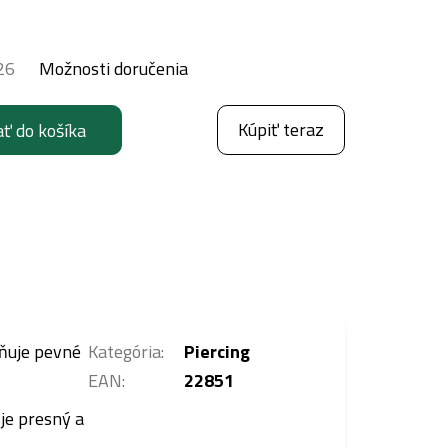
26
Možnosti doručenia
Kúpiť teraz
ať do košíka
žňuje pevné
Kategória
:
Piercing
EAN
:
22851
 je presný a