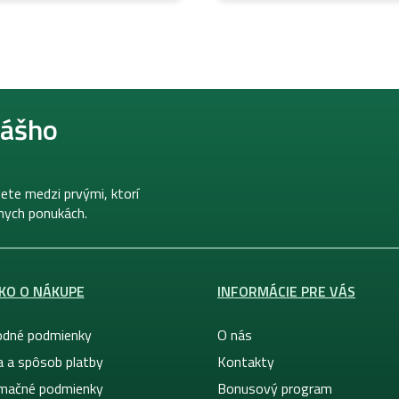
nášho
ete medzi prvými, ktorí
lnych ponukách.
KO O NÁKUPE
INFORMÁCIE PRE VÁS
dné podmienky
O nás
a a spôsob platby
Kontakty
mačné podmienky
Bonusový program