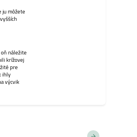
e ju môžete
vyšších
 oň náležite
li krížovej
ežité pre
 ihly
na výcvik