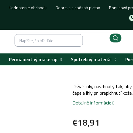
Hodnotenie obchodu
Doprava a spôsob platby
Bonusový pr
Permanentný make-up
Spotrebný materiál
Pie
Držiak ihly, navrhnutý tak, ab
čepele ihly pri prepichnutí kože.
Detailné informácie
€18,91
Jednotková