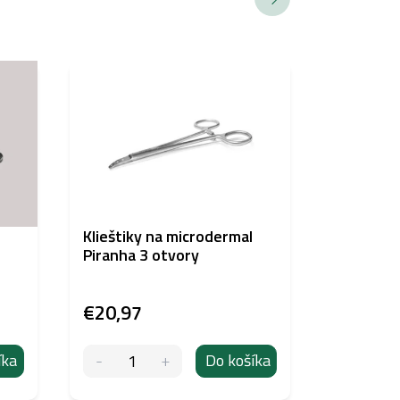
Klieštiky na microdermal
Ihla s ka
Piranha 3 otvory
IV– 1 ks
€20,97
€1,05
íka
Do košíka