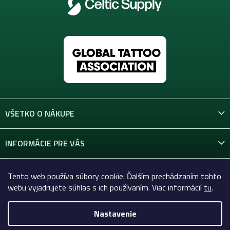
VŠETKO O NÁKUPE
INFORMÁCIE PRE VÁS
KONTAKT
Tento web používa súbory cookie. Ďalším prechádzaním tohto
webu vyjadrujete súhlas s ich používaním. Viac informácií
tu
.
Nastavenie
Copyright 2026
Celtic-Supply.sk | Všetko pre tetovanie a