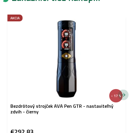
AKCIA
- 17 %
Bezdrôtový strojček AVA Pen GTR - nastaviteľný
zdvih - čierny
€292,83