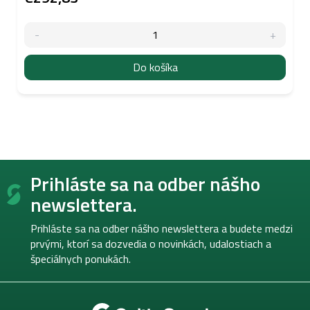
Do košíka
Z
Prihláste sa na odber nášho
á
p
newslettera.
ä
t
Prihláste sa na odber nášho newslettera a budete medzi
i
prvými, ktorí sa dozvedia o novinkách, udalostiach a
e
špeciálnych ponukách.