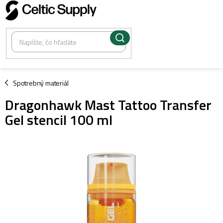
Prejsť
na
obsah
/
Spotrebný materiál
Dragonhawk Mast Tattoo Transfer
Gel stencil 100 ml