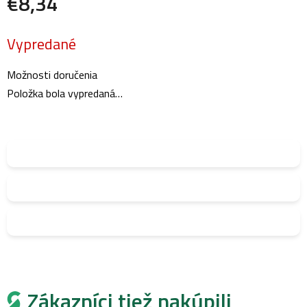
€8,34
Jednotková
Vypredané
cena:
Možnosti doručenia
Položka bola vypredaná…
Zákazníci tiež nakúpili