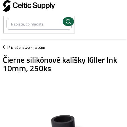
Prejsť
na
obsah
/
Príslušenstvo k farbám
Čierne silikónové kalíšky Killer Ink
10mm, 250ks