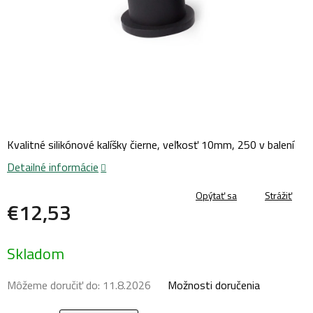
Kvalitné silikónové kalíšky čierne, veľkosť 10mm, 250 v balení
Detailné informácie
Opýtať sa
Strážiť
€12,53
Jednotková
Skladom
cena:
Môžeme doručiť do:
11.8.2026
Možnosti doručenia