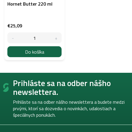
Hornet Butter 220 ml
€25,09
Do košíka
Z
Prihláste sa na odber nášho
á
p
newslettera.
ä
t
Prihláste sa na odber nášho newslettera a budete medzi
i
prvými, ktorí sa dozvedia o novinkách, udalostiach a
e
špeciálnych ponukách.