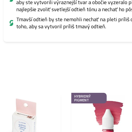
aby ste vytvorili výraznejší tvar a obočie vyzeralo pl
najlepšie zvoliť svetlejší odtieň tónu a nechať ho pô
Tmavší odtieň by ste nemohli nechať na pleti príliš 
toho, aby sa vytvoril príliš tmavý odtieň.
HYBRIDNÝ
PIGMENT