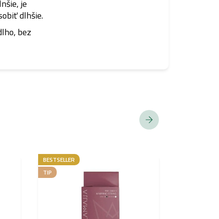
nšie, je
sobiť dlhšie.
dlho, bez
BESTSELLER
HYBRIDNÝ
PIGMENT
TIP
SPĹŇA EU RE