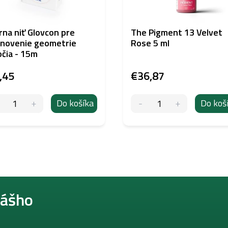
rna niť Glovcon pre
The Pigment 13 Velvet
novenie geometrie
Rose 5 ml
čia - 15m
,45
€36,87
Do košíka
Do koš
nášho