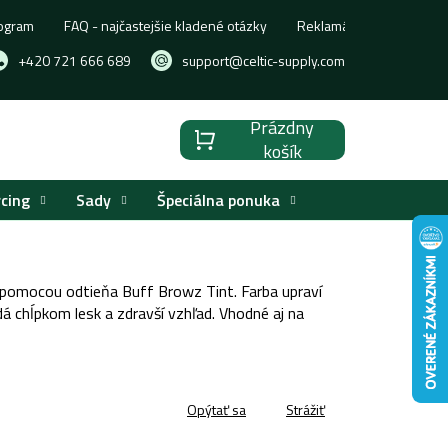
ogram
FAQ - najčastejšie kladené otázky
Reklamácia, výmena aleb
+420 721 666 689
support@celtic-supply.com
Prázdny
Nákupný
košík
košík
rcing
Sady
Špeciálna ponuka
 pomocou odtieňa Buff Browz Tint. Farba upraví
dá chĺpkom lesk a zdravší vzhľad. Vhodné aj na
Opýtať sa
Strážiť