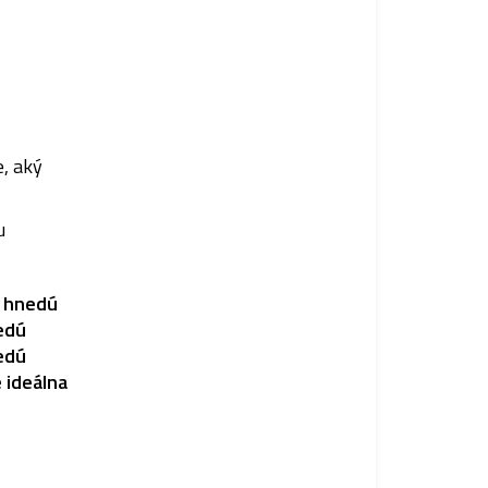
e, aký
u
e hnedú
edú
edú
e ideálna