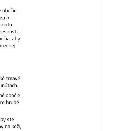
e obočie.
Pen
a
 hmotu
resnosti.
očia, aby
prednej
aké tmavé
minútach.
né obočie
pre hrubé
by ste
y na koži,