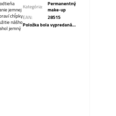
 odtieňa
Permanentný
Kategória
:
anie jemnej
make-up
praví chĺpky
EAN
:
28515
užitie nášho
Položka bola vypredaná…
iahol jemný