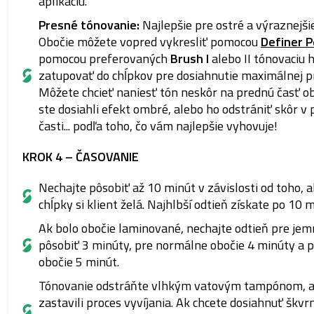
aplikáciu.
Presné tónovanie:
Najlepšie pre ostré a výraznejši
Obočie môžete vopred vykresliť pomocou
Definer 
pomocou preferovaných
Brush I
alebo II tónovaciu
zatupovať do chĺpkov pre dosiahnutie maximálnej p
Môžete chcieť naniesť tón neskôr na prednú časť ob
ste dosiahli efekt ombré, alebo ho odstrániť skôr v 
časti... podľa toho, čo vám najlepšie vyhovuje!
KROK 4 – ČASOVANIE
Nechajte pôsobiť až 10 minút v závislosti od toho, 
chĺpky si klient želá. Najhlbší odtieň získate po 10 
Ak bolo obočie laminované, nechajte odtieň pre jem
pôsobiť 3 minúty, pre normálne obočie 4 minúty a 
obočie 5 minút.
Tónovanie odstráňte vlhkým vatovým tampónom, a
zastavili proces vyvíjania. Ak chcete dosiahnuť škvrn