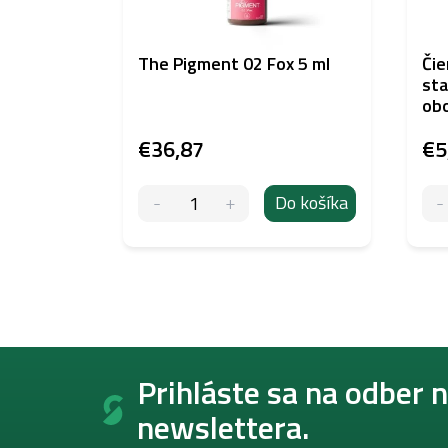
The Pigment 02 Fox 5 ml
Čie
sta
obo
€36,87
€5
Do košíka
Z
á
Prihláste sa na odber 
p
newslettera.
ä
t