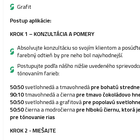
Grafit
Postup aplikácie:
KROK 1 – KONZULTÁCIA A POMERY
Absolvujte konzultáciu so svojím klientom a posúďt
farebný odtieň by pre neho bol najvhodnejší.
Postupujte podľa nášho nižšie uvedeného sprievodc
tónovaním farieb:
50:50
svetlohnedá a tmavohnedá
pre bohatú stredn
90:10
tmavohnedá a čierna
pre tmavo čokoládovo hn
50:50
svetlohnedá a grafitová
pre popolavú
svetlohn
50:50
čierna a modročierna
pre hlbokú čiernu, ktorá j
pre tónovanie rias
KROK 2 - MIEŠAJTE