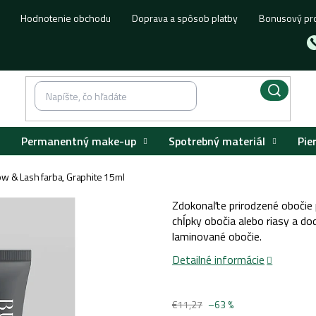
Hodnotenie obchodu
Doprava a spôsob platby
Bonusový pr
Permanentný make-up
Spotrebný materiál
Pie
ow & Lash farba, Graphite 15ml
Zdokonaľte prirodzené obočie
chĺpky obočia alebo riasy a do
laminované obočie.
Detailné informácie
€11,27
–63 %