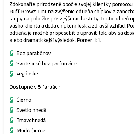
Zdokonaľte prirodzené obočie svojej klientky pomocou
Buff Browz Tint na zvýšenie odtieňa chĺpkov a zanech
stopy na pokožke pre zvýšenie hustoty. Tento odtieň u
vášho klienta a dodá chĺpkom lesk a zdravší vzhľad. Po
odtieňa je možné prispôsobiť a upraviť tak, aby sa dos
alebo dramatickejší výsledok. Pomer 1:1.
Bez parabénov
Syntetické bez parfumácie
Vegánske
Dostupné v 5 farbách:
Čierna
Svetlo hnedá
Tmavohnedá
Modročierna