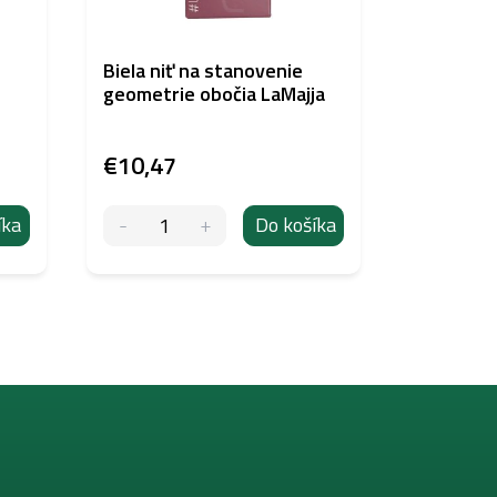
Biela niť na stanovenie
Biotek S
geometrie obočia LaMajja
€10,47
€43,95
íka
Do košíka