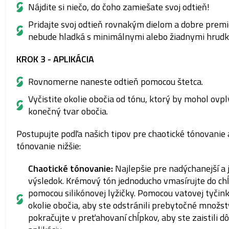
Nájdite si niečo, do čoho zamiešate svoj odtieň!
Pridajte svoj odtieň rovnakým dielom a dobre premi
nebude hladká s minimálnymi alebo žiadnymi hrudk
KROK 3 - APLIKÁCIA
Rovnomerne naneste odtieň pomocou štetca.
Vyčistite okolie obočia od tónu, ktorý by mohol ovpl
konečný tvar obočia.
Postupujte podľa našich tipov pre chaotické tónovanie
tónovanie nižšie:
Chaotické tónovanie:
Najlepšie pre nadýchanejší a 
výsledok. Krémový tón jednoducho vmasírujte do ch
pomocou silikónovej lyžičky. Pomocou vatovej tyčink
okolie obočia, aby ste odstránili prebytočné množst
pokračujte v preťahovaní chĺpkov, aby ste zaistili d