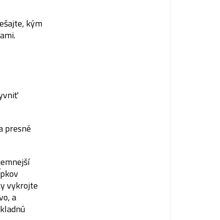
ešajte, kým
ami.
yvniť
 a presné
jemnejší
ĺpkov
y vykrojte
vo, a
ôkladnú