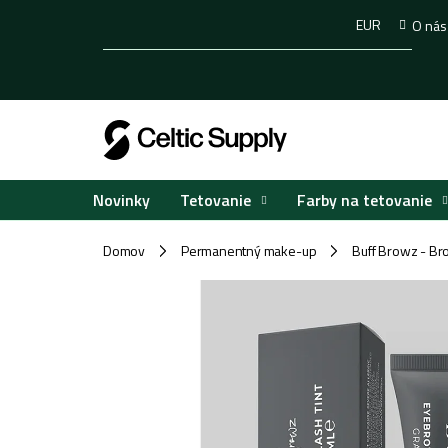
Prejsť
EUR
O nás
na
obsah
Tetovanie
Farby na tetovanie
Novinky
Domov
Permanentný make-up
Buff Browz - Br
/
/