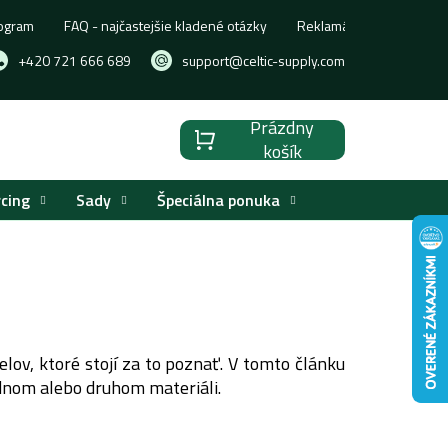
ogram
FAQ - najčastejšie kladené otázky
Reklamácia, výmena aleb
+420 721 666 689
support@celtic-supply.com
Prázdny
Nákupný
košík
košík
rcing
Sady
Špeciálna ponuka
lov, ktoré stojí za to poznať.
V tomto článku
ednom alebo druhom materiáli.