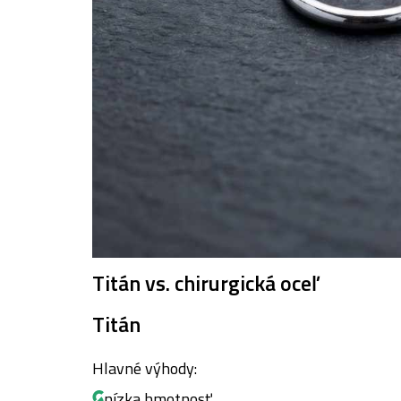
Titán vs. chirurgická oceľ
Titán
Hlavné výhody:
nízka hmotnosť