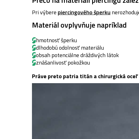
Pri výbere
piercingového šperku
nerozhoduje 
Materiál ovplyvňuje napríklad
hmotnosť šperku
dlhodobú odolnosť materiálu
obsah potenciálne dráždivých látok
znášanlivosť pokožkou
Práve preto patria titán a chirurgická oce