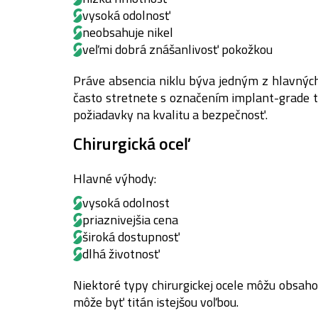
vysoká odolnosť
neobsahuje nikel
veľmi dobrá znášanlivosť pokožkou
Práve absencia niklu býva jedným z hlavných
často stretnete s označením implant-grade ti
požiadavky na kvalitu a bezpečnosť.
Chirurgická oceľ
Hlavné výhody:
vysoká odolnost
priaznivejšia cena
široká dostupnosť
dlhá životnosť
Niektoré typy chirurgickej ocele môžu obsaho
môže byť titán istejšou voľbou.