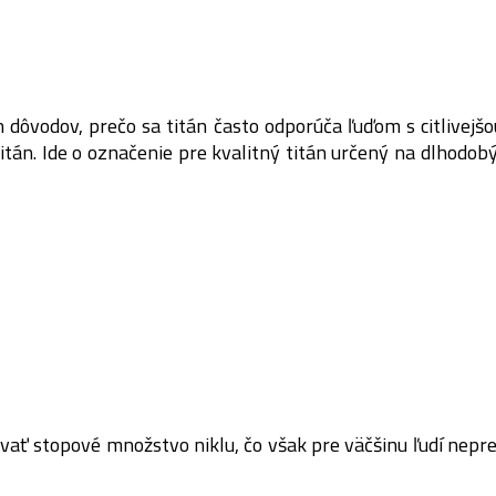
 dôvodov, prečo sa titán často odporúča ľuďom s citlivejšo
tán. Ide o označenie pre kvalitný titán určený na dlhodob
vať stopové množstvo niklu, čo však pre väčšinu ľudí nepred