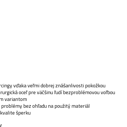
ercingy vďaka veľmi dobrej znášanlivosti pokožkou
irurgická oceľ pre väčšinu ľudí bezproblémovou voľbou
ším variantom
 problémy bez ohľadu na použitý materiál
 kvalite šperku
í