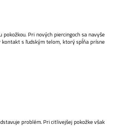
u pokožkou. Pri nových piercingoch sa navyše
ý kontakt s ľudským telom, ktorý spĺňa prísne
stavuje problém. Pri citlivejšej pokožke však