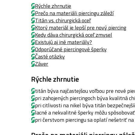
Rýchle zhrnutie
Prečo na materiáli piercingu záleží
Titán vs. chirurgická oceľ
Ktorý materiál je lepší pre nový piercing
Kedy dáva chirurgická oceľ zmysel
Existujú aj iné materiály?
Odporúčané piercingové šperky
Časté otázky
Záver
Rýchle zhrnutie
titán býva najčastejšou voľbou pre nové pi
pri zahojených piercingoch býva kvalitná ch
pri citlivosti na nikel býva titán bezpečnej
lacné a nekvalitné šperky môžu spôsobovať
pri čerstvom piercingu sa oplatí nešetriť na
Prečo na materiáli piercingu zálež