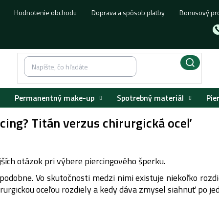
Hodnotenie obchodu
Doprava a spôsob platby
Bonusový pr
Permanentný make-up
Spotrebný materiál
Pie
rcing? Titán verzus chirurgická oceľ
jších otázok pri výbere piercingového šperku.
dobne. Vo skutočnosti medzi nimi existuje niekoľko rozdie
irurgickou oceľou rozdiely a kedy dáva zmysel siahnuť po j