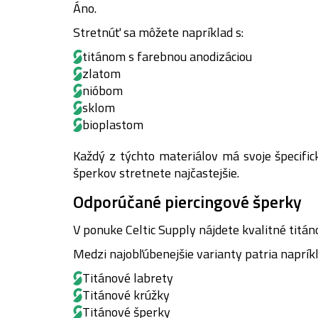
Áno.
Stretnúť sa môžete napríklad s:
titánom s farebnou anodizáciou
zlatom
nióbom
sklom
bioplastom
Každý z týchto materiálov má svoje špecifick
šperkov stretnete najčastejšie.
Odporúčané piercingové šperky
V ponuke Celtic Supply nájdete kvalitné titán
Medzi najobľúbenejšie varianty patria napríkl
Titánové labrety
Titánové krúžky
Titánové šperky