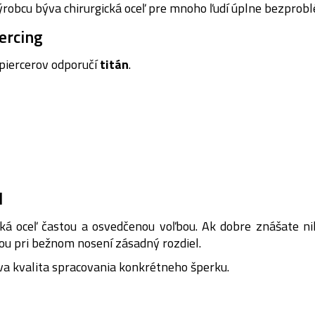
výrobcu býva chirurgická oceľ pre mnoho ľudí úplne bezpr
iercing
 piercerov odporučí
titán
.
l
cká oceľ častou a osvedčenou voľbou.
Ak dobre znášate ni
ou pri bežnom nosení zásadný rozdiel.
va kvalita spracovania konkrétneho šperku.