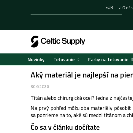
Prejsť
EUR
O nás
na
obsah
Tetovanie
Farby na tetovanie
Novinky
Aký materiál je najlepší na pie
30.6.2026
Titán alebo chirurgická oceľ?
Jedna z najčaste
Na prvý pohľad môžu oba materiály pôsobiť po
sa pozrieme na to, aké sú medzi titánom a ch
Čo sa v článku dočítate