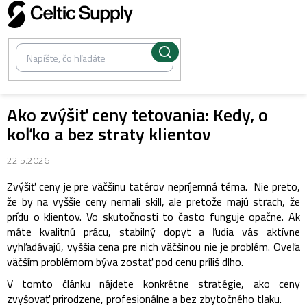
Prejsť
na
obsah
Ako zvýšiť ceny tetovania: Kedy, o
koľko a bez straty klientov
22.5.2026
Zvýšiť ceny je pre väčšinu tatérov nepríjemná téma.
Nie preto,
že by na vyššie ceny nemali skill, ale pretože majú strach, že
prídu o klientov.
Vo skutočnosti to často funguje opačne. Ak
máte kvalitnú prácu, stabilný dopyt a ľudia vás aktívne
vyhľadávajú, vyššia cena pre nich väčšinou nie je problém.
Oveľa
väčším problémom býva zostať pod cenu príliš dlho.
V tomto článku nájdete konkrétne stratégie, ako ceny
zvyšovať prirodzene, profesionálne a bez zbytočného tlaku.