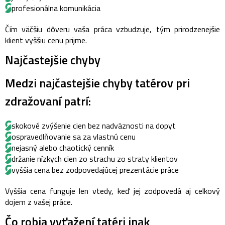
profesionálna komunikácia
Čím väčšiu dôveru vaša práca vzbudzuje, tým prirodzenejšie
klient vyššiu cenu prijme.
Najčastejšie chyby
Medzi najčastejšie chyby
tatérov pri
zdražovaní patrí:
skokové zvýšenie cien bez nadväznosti na dopyt
ospravedlňovanie sa za vlastnú cenu
nejasný alebo chaotický cenník
držanie nízkych cien zo strachu zo straty klientov
vyššia cena bez zodpovedajúcej prezentácie práce
Vyššia cena funguje len vtedy, keď jej zodpovedá aj celkový
dojem z vašej práce.
Čo robia vyťažení tatéri inak