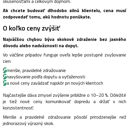
skúsenosťami a celkovým dojmom.
Ak chcete budovať dlhodobo silnú klientelu, cena musí
zodpovedať tomu, akú hodnotu ponúkate.
O koľko ceny zvýšiť
Najväčšou chybou býva skokové zdraženie bez jasného
dôvodu alebo nadväznosti na dopyt.
Vo väčšine prípadov funguje oveľa lepšie postupné zvyšovanie
cien:
menšie, pravidelné zdražovanie
navyšovanie podľa dopytu a vyťaženosti
a nové ceny zavádzať najskôr pri nových klientoch
Najčastejšie dáva zmysel zvýšenie približne o 10–20 %. Dôležité
je tiež nové ceny komunikovať dopredu a držať v nich
konzistentnosť.
Menšie a pravidelné zdražovanie pôsobí prirodzenejšie než
jednorazový výrazný skok.