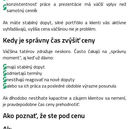
konzistentnosť práce a prezentácie má väčší vplyv než
samotný cenník
Ak máte stabilný dopyt, silné portfólio a klienti vás aktívne
vyhľadávajú, vyššia cena väčšinou nie je problém.
Kedy je správny čas zvýšiť ceny
Väčšina tatérov zdražuje neskoro.
Často čakajú na „správny
moment“, aj keď už dávno:
majú stabilný dopyt
odmietajú termíny
nestíhajú reagovať na nové dopyty
alebo sa ich práca za posledné obdobie výrazne posunula
Ak dlhodobo nestíhate kapacitne a záujem klientov sa nemení,
je pravdepodobne čas ceny prehodnotiť.
Ako poznať, že ste pod cenu
Ak: