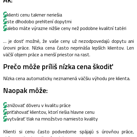
klienti cenu takmer neriešia
ste dlhodobo prehltení dopytmi
alebo máte výrazne nižšie ceny než podobne kvalitní tatéri
… je dosť možné, že vaše ceny už nezodpovedajú dopytu ani
úrovni práce.
Nízka cena často neprináša lepších klientov. Len
väčší objem práce a menší priestor na rast.
Prečo môže príliš nízka cena škodiť
Nízka cena automaticky neznamená väčšiu výhodu pre klienta.
Naopak môže:
znižovať dôveru v kvalitu práce
priťahovať klientov, ktorí riešia hlavne cenu
vytvárať tlak na množstvo namiesto kvality
Klienti si cenu často podvedome spájajú s úrovňou práce,