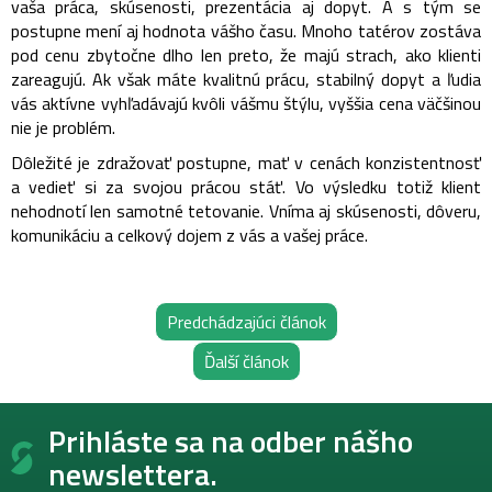
vaša práca, skúsenosti, prezentácia aj dopyt. A s tým se
postupne mení aj hodnota vášho času.
Mnoho tatérov zostáva
pod cenu zbytočne dlho len preto, že majú strach, ako klienti
zareagujú. Ak však máte kvalitnú prácu, stabilný dopyt a ľudia
vás aktívne vyhľadávajú kvôli vášmu štýlu, vyššia cena väčšinou
nie je problém.
Dôležité je zdražovať postupne, mať v cenách konzistentnosť
a vedieť si za svojou prácou stáť.
Vo výsledku totiž klient
nehodnotí len samotné tetovanie. Vníma aj skúsenosti, dôveru,
komunikáciu a celkový dojem z vás a vašej práce.
Predchádzajúci článok
Ďalší článok
Z
Prihláste sa na odber nášho
á
p
newslettera.
ä