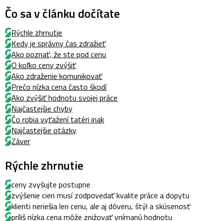
Čo sa v článku dočítate
Rýchle zhrnutie
Kedy je správny čas zdražieť
Ako poznať, že ste pod cenu
O koľko ceny zvýšiť
Ako zdraženie komunikovať
Prečo nízka cena často škodí
Ako zvýšiť hodnotu svojej práce
Najčastejšie chyby
Čo robia vyťažení tatéri inak
Najčastejšie otázky
Záver
Rýchle zhrnutie
ceny zvyšujte postupne
zvýšenie cien musí zodpovedať kvalite práce a dopytu
klienti neriešia len cenu, ale aj dôveru, štýl a skúsenosť
príliš nízka cena môže znižovať vnímanú hodnotu