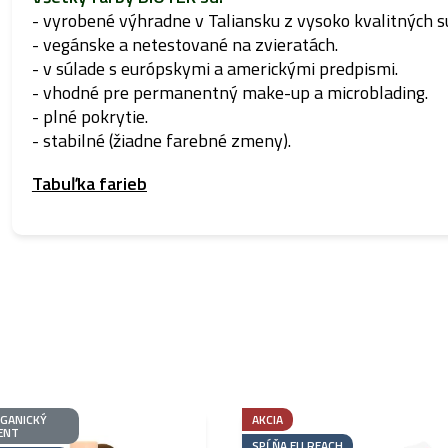
- vyrobené výhradne v Taliansku z vysoko kvalitných s
- vegánske a netestované na zvieratách.
- v súlade s európskymi a americkými predpismi.
- vhodné pre permanentný make-up a microblading.
- plné pokrytie.
- stabilné (žiadne farebné zmeny).
Tabuľka farieb
GANICKÝ
AKCIA
ENT
SPĹŇA EU REACH