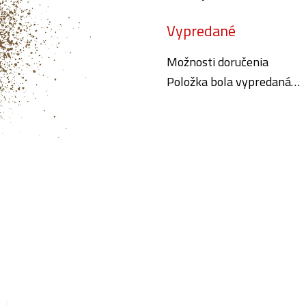
Jednotková
Vypredané
cena:
Možnosti doručenia
Položka bola vypredaná…