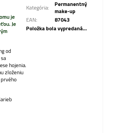
Permanentný
Kategória
:
make-up
omu je
EAN
:
87043
eťou. Je
Položka bola vypredaná…
ovým
ng od
 sa
ese hojenia.
u zloženiu
d prvého
farieb