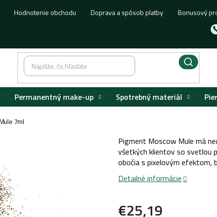
Hodnotenie obchodu
Doprava a spôsob platby
Bonusový pr
Permanentný make-up
Spotrebný materiál
Pie
Mule 7ml
Pigment Moscow Mule má neutr
všetkých klientov so svetlou 
obočia s pixelovým efektom, 
Detailné informácie
€25,19