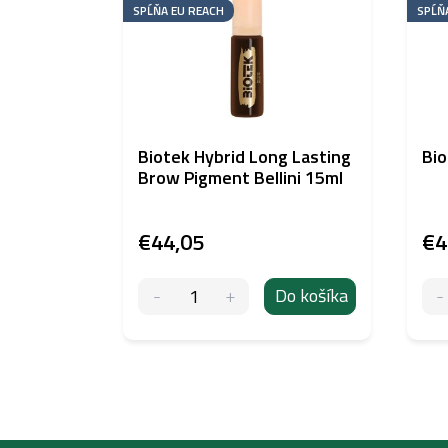
SPĹŇA EU REACH
SPĹŇ
Biotek Hybrid Long Lasting
Bio
Brow Pigment Bellini 15ml
€44,05
€4
Do košíka