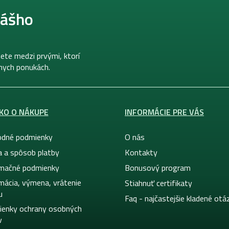
nášho
ete medzi prvými, ktorí
lnych ponukách.
KO O NÁKUPE
INFORMÁCIE PRE VÁS
dné podmienky
O nás
a a spôsob platby
Kontakty
mačné podmienky
Bonusový program
mácia, výmena, vrátenie
Stiahnuť certifikaty
u
Faq - najčastejšie kladené otá
enky ochrany osobných
v