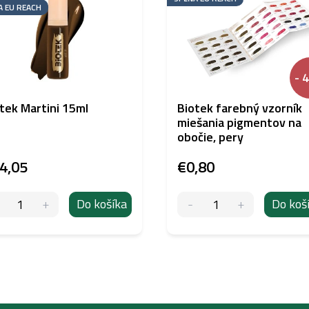
A EU REACH
- 
tek Martini 15ml
Biotek farebný vzorník
miešania pigmentov na
obočie, pery
4,05
€0,80
Do košíka
Do koš