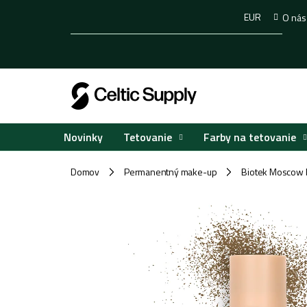
Prejsť
EUR
O nás
na
obsah
Tetovanie
Farby na tetovanie
Novinky
Domov
Permanentný make-up
Biotek Moscow 
/
/