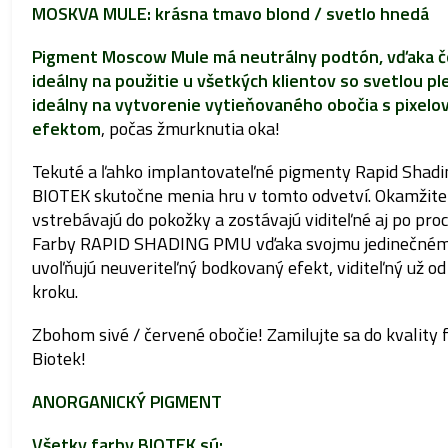
MOSKVA MULE: krásna tmavo blond / svetlo hnedá
Pigment Moscow Mule má neutrálny podtón, vďaka č
ideálny na použitie u všetkých klientov so svetlou pl
ideálny na vytvorenie vytieňovaného obočia s pixel
efektom
, počas žmurknutia oka!
Tekuté a ľahko implantovateľné pigmenty Rapid Shadi
BIOTEK skutočne menia hru v tomto odvetví. Okamžite
vstrebávajú do pokožky a zostávajú viditeľné aj po proc
Farby RAPID SHADING PMU vďaka svojmu jedinečném
uvoľňujú neuveriteľný bodkovaný efekt, viditeľný už o
kroku.
Zbohom sivé / červené obočie! Zamilujte sa do kvality 
Biotek!
ANORGANICKÝ PIGMENT
Všetky farby BIOTEK sú: