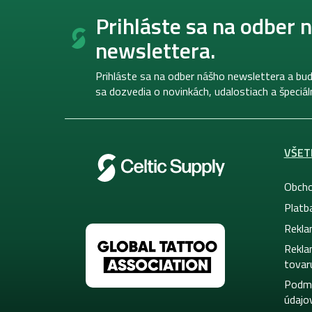
Z
á
Prihláste sa na odber 
p
newslettera.
ä
t
i
Prihláste sa na odber nášho newslettera a bud
e
sa dozvedia o novinkách, udalostiach a špeciá
VŠET
Obcho
Platb
Rekla
Rekla
tovar
Podmi
údajo