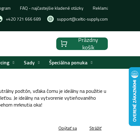
ogram
FAQ - najčastejšie kladené otázky
Reklamácia, výmena aleb
+420 721 666 689
support@celtic-supply.com
Prázdny
Nákupný
košík
košík
rcing
Sady
Špeciálna ponuka
álny podtón, vďaka čomu je ideálny na použitie u
pleťou. Je ideálny na vytvorenie vytieňovaného
behom mrknutia oka!
Opýtať sa
Strážiť