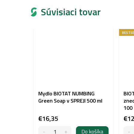
Súvisiaci tovar
BESTSE
Mydlo BIOTAT NUMBING
BIO
Green Soap v SPREJI 500 ml
znec
100 
€16,35
€12
Do košíka