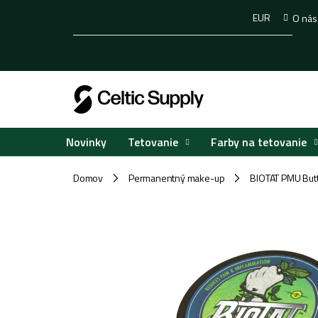
Prejsť
EUR
O nás
na
obsah
Tetovanie
Farby na tetovanie
Novinky
Domov
Permanentný make-up
BIOTAT PMU Butt
/
/