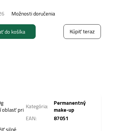
26
Možnosti doručenia
Kúpiť teraz
ať do košíka
0g
Permanentný
Kategória
:
 oblasť pri
make-up
EAN
:
87051
iť silné