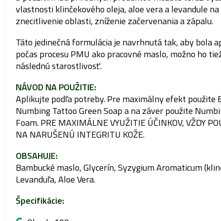
vlastnosti klinčekového oleja, aloe vera a levandule na
znecitlivenie oblasti, zníženie začervenania a zápalu.
Táto jedinečná formulácia je navrhnutá tak, aby bola a
počas procesu PMU ako pracovné maslo, možno ho tiež
následnú starostlivosť.
NÁVOD NA POUŽITIE:
Aplikujte podľa potreby. Pre maximálny efekt použite 
Numbing Tattoo Green Soap a na záver použite Numb
Foam. PRE MAXIMÁLNE VYUŽITIE ÚČINKOV, VŽDY PO
NA NARUŠENÚ INTEGRITU KOŽE.
OBSAHUJE:
Bambucké maslo, Glycerín, Syzygium Aromaticum (klin
Levanduľa, Aloe Vera.
Špecifikácie: