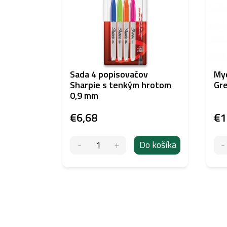
Sada 4 popisovačov
My
Sharpie s tenkým hrotom
Gre
0,9 mm
€6,68
€1
Do košíka