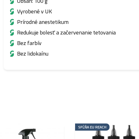
Obsah: 100 g
Vyrobené v UK
Prírodné anestetikum
Redukuje bolesť a začervenanie tetovania
Bez farbív
Bez lidokaínu
SPĹŇA EU REACH