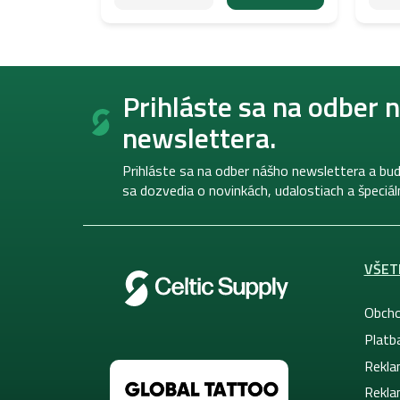
Z
á
Prihláste sa na odber 
p
newslettera.
ä
t
i
Prihláste sa na odber nášho newslettera a bud
e
sa dozvedia o novinkách, udalostiach a špeciá
VŠET
Obcho
Platb
Rekla
Rekla