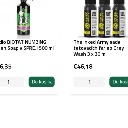
dlo BIOTAT NUMBING
The Inked Army sada
en Soap v SPREJI 500 ml
tetovacích farieb Grey
Wash 3 x 30 ml
6,35
€46,18
Do košíka
Do koš