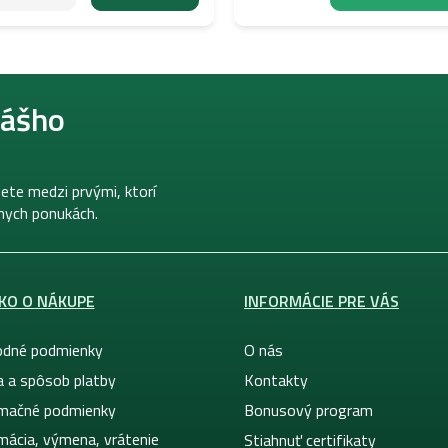
nášho
ete medzi prvými, ktorí
lnych ponukách.
KO O NÁKUPE
INFORMÁCIE PRE VÁS
dné podmienky
O nás
a a spôsob platby
Kontakty
mačné podmienky
Bonusový program
mácia, výmena, vrátenie
Stiahnuť certifikaty