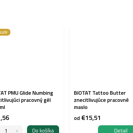
LLER
TAT PMU Glide Numbing
BIOTAT Tattoo Butter
itlivujúci pracovný gél
znecitlivujúce pracovné
ml
maslo
,56
€15,51
od
Do košíka
Detail