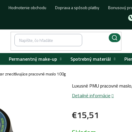
Hodnotenie obchodu
Doprava a spôsob platby
Bonusový pr
Permanentný make-up
Spotrebný materiál
Pie
er znecitlivujúce pracovné maslo 100g
Luxusné PMU pracovné maslo, kt
Detailné informácie
€15,51
Jednotková