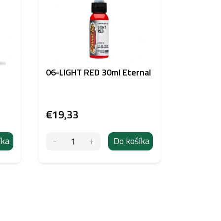
06-LIGHT RED 30ml Eternal
POPU Uni
Micronee
€19,33
€1,98
íka
Do košíka