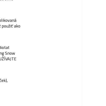
plikovaná
 použiť ako
Biotat
ing Snow
UŽÍVAJTE
ček),