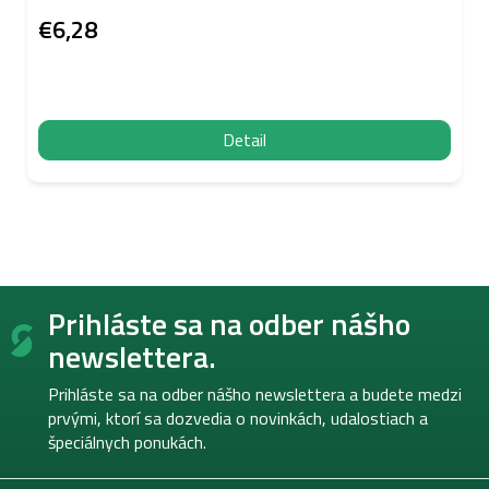
€6,28
Detail
Z
Prihláste sa na odber nášho
á
p
newslettera.
ä
t
Prihláste sa na odber nášho newslettera a budete medzi
i
prvými, ktorí sa dozvedia o novinkách, udalostiach a
e
špeciálnych ponukách.