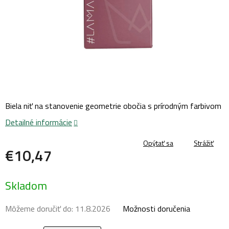
Biela niť na stanovenie geometrie obočia s prírodným farbivom
Detailné informácie
Opýtať sa
Strážiť
€10,47
Jednotková
Skladom
cena:
Môžeme doručiť do:
11.8.2026
Možnosti doručenia