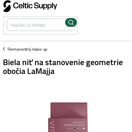
Prejsť
na
obsah
/
Permanentný make-up
Biela niť na stanovenie geometrie
obočia LaMajja