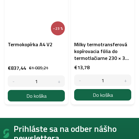
–23 %
Termokopírka A4 V2
Milky termotransferová
kopírovacia fólia do
termotlačiarne 230 × 350
mm
€13,78
€837,44
€1 089,21
Do košíka
Do košíka
Z
Prihláste sa na odber nášho
á
p
newslettera.