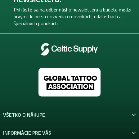
ä
t
Prihláste sa na odber nášho newslettera a budete medzi
i
prvými, ktorí sa dozvedia o novinkách, udalostiach a
e
špeciálnych ponukách.
VŠETKO O NÁKUPE
INFORMÁCIE PRE VÁS