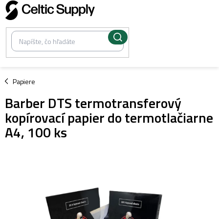
Prejsť
na
obsah
/
Papiere
Barber DTS termotransferový
kopírovací papier do termotlačiarne
A4, 100 ks