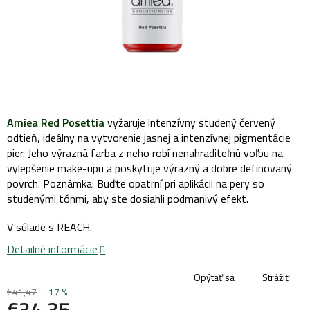
Amiea Red Posettia
vyžaruje intenzívny studený červený
odtieň, ideálny na vytvorenie jasnej a intenzívnej pigmentácie
pier. Jeho výrazná farba z neho robí nenahraditeľnú voľbu na
vylepšenie make-upu a poskytuje výrazný a dobre definovaný
povrch. Poznámka: Buďte opatrní pri aplikácii na pery so
studenými tónmi, aby ste dosiahli podmanivý efekt.
V súlade s REACH.
Detailné informácie
Opýtať sa
Strážiť
€41,47
–17 %
€34,35