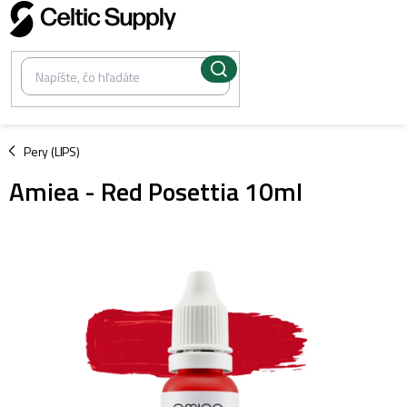
Prejsť
na
obsah
/
Pery (LIPS)
Amiea - Red Posettia 10ml