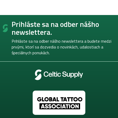
Z
Prihláste sa na odber nášho
á
p
newslettera.
ä
t
Prihláste sa na odber nášho newslettera a budete medzi
i
prvými, ktorí sa dozvedia o novinkách, udalostiach a
e
špeciálnych ponukách.