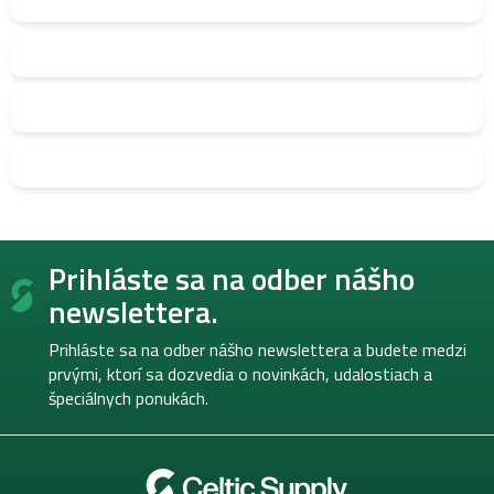
Z
Prihláste sa na odber nášho
á
p
newslettera.
ä
t
Prihláste sa na odber nášho newslettera a budete medzi
i
prvými, ktorí sa dozvedia o novinkách, udalostiach a
e
špeciálnych ponukách.