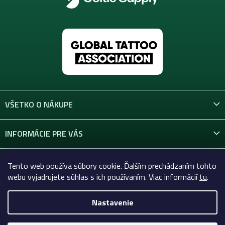
VŠETKO O NÁKUPE
INFORMÁCIE PRE VÁS
KONTAKT
Tento web používa súbory cookie. Ďalším prechádzaním tohto
webu vyjadrujete súhlas s ich používaním. Viac informácií
tu
.
Nastavenie
Copyright 2026
Celtic-Supply.sk | Všetko pre tetovanie a