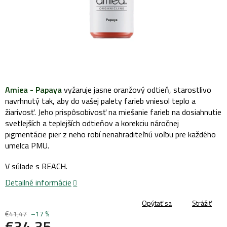
Amiea - Papaya
vyžaruje jasne oranžový odtieň, starostlivo
navrhnutý tak, aby do vašej palety farieb vniesol teplo a
žiarivosť. Jeho prispôsobivosť na miešanie farieb na dosiahnutie
svetlejších a teplejších odtieňov a korekciu náročnej
pigmentácie pier z neho robí nenahraditeľnú voľbu pre každého
umelca PMU.
V súlade s REACH.
Detailné informácie
Opýtať sa
Strážiť
€41,47
–17 %
€34,35