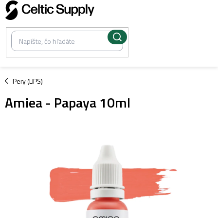
Prejsť
na
obsah
/
Pery (LIPS)
Amiea - Papaya 10ml