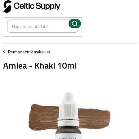
Prejsť
na
obsah
/
Permanentný make-up
Amiea - Khaki 10ml