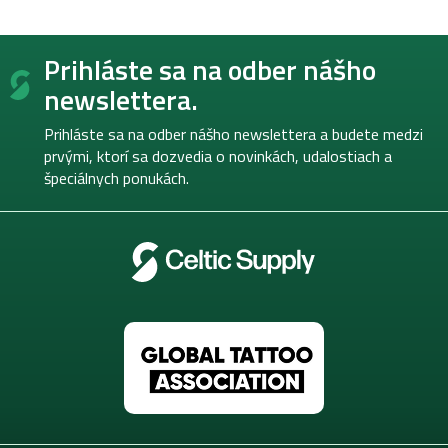
Z
Prihláste sa na odber nášho
á
p
newslettera.
ä
t
Prihláste sa na odber nášho newslettera a budete medzi
i
prvými, ktorí sa dozvedia o novinkách, udalostiach a
e
špeciálnych ponukách.