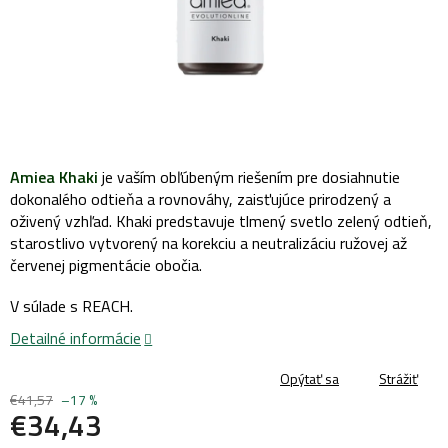
Amiea Khaki
j
e vaším obľúbeným riešením pre dosiahnutie
dokonalého odtieňa a rovnováhy, zaisťujúce prirodzený a
oživený vzhľad. Khaki predstavuje tlmený svetlo zelený odtieň,
starostlivo vytvorený na korekciu a neutralizáciu ružovej až
červenej pigmentácie obočia.
V súlade s REACH.
Detailné informácie
Opýtať sa
Strážiť
€41,57
–17 %
€34,43