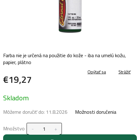
Farba nie je určená na použitie do kože - iba na umelú kožu,
papier, plátno
Opýtať sa
Strážiť
€19,27
Jednotková
Skladom
cena:
Môžeme doručiť do:
11.8.2026
Možnosti doručenia
Množstvo