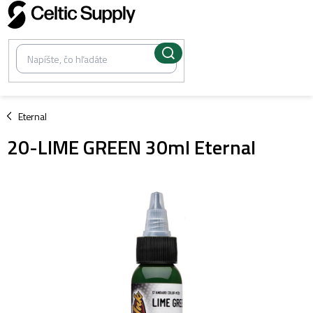
Prejsť
na
obsah
/
Eternal
20-LIME GREEN 30ml Eternal