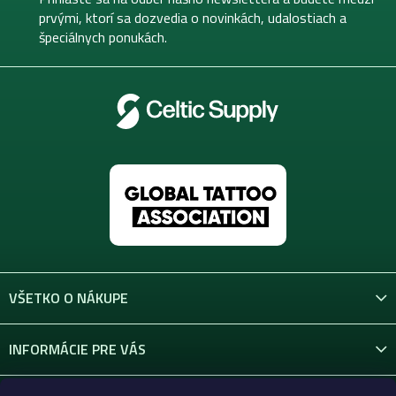
i
prvými, ktorí sa dozvedia o novinkách, udalostiach a
e
špeciálnych ponukách.
VŠETKO O NÁKUPE
INFORMÁCIE PRE VÁS