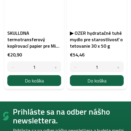
SKULLDNA
▶ OZER hydratačné tuhé
termotransferový
mydlo pre starostlivosť o
kopírovací papier pre Mini
tetovanie 30 x 50 g
tlačiareň M6, 100 listov
€20,90
€54,46
Do košíka
Do košíka
Z
Prihláste sa na odber nášho
á
p
newslettera.
ä
t
Prihláste sa na odber nášho newslettera a budete medzi