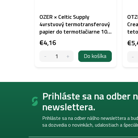
OZER × Celtic Supply
OTZI
4vrstvový termotransferový
Crea
papier do termotlačiarne 10
teto
ks
€4,16
€5,
Do košíka
Z
á
Prihláste sa na odber 
p
newslettera.
ä
t
i
Prihláste sa na odber nášho newslettera a bud
e
sa dozvedia o novinkách, udalostiach a špeciá