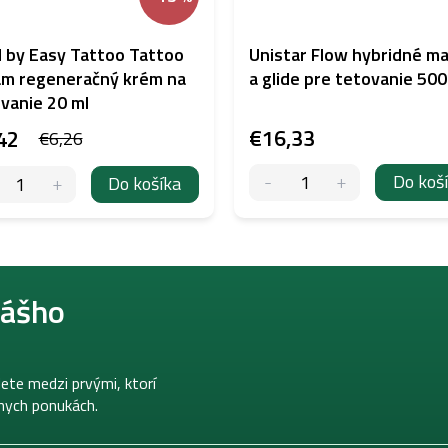
 by Easy Tattoo Tattoo
Unistar Flow hybridné ma
m regeneračný krém na
a glide pre tetovanie 500
vanie 20 ml
€16,33
42
€6,26
Do koš
Do košíka
nášho
ete medzi prvými, ktorí
lnych ponukách.