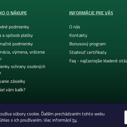
KO O NÁKUPE
INFORMÁCIE PRE VÁS
dné podmienky
O nás
a a spôsob platby
Kontakty
mačné podmienky
Bonusový program
mácia, výmena, vrátenie
Stiahnuť certifikaty
u
Faq - najčastejšie kladené otá
enky ochrany osobných
v
vanie zásielky
iel vám balík?
užíva súbory cookie. Ďalším prechádzaním tohto webu
úhlas s ich používaním. Viac informácií
tu
.