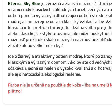
Eternal Sky Blue
je výrazná a žiarivá možnosť, ktorá je 
v rámci rady klasických základných farieb večných atr
odtieň ponúka výrazný a dlhotrvajúci odtieň stredne sil
modrej a samozrejme odráža klasický vzhľad farby. V
klasickú interpretáciu farby je to ideálna voľba pre jed
alebo klasickejšie štýly tetovania, ale môže poskytnúť 
možnosť pre širokú škálu možných návrhov bez ohľadu 
zložité alebo veľké môžu byť.
Ide o žiarivý a atraktívny odtieň modrej, ktorý po zahoj
klasickým a výrazným dojmom. Ako by ste od večných
očakávali, jedná sa nielen o vysoko kvalitnú a dlhotrvaj
ale aj o netoxické a ekologické riešenie.
Farba nie je určená na použitie do kože - iba na umelú k
plátno!