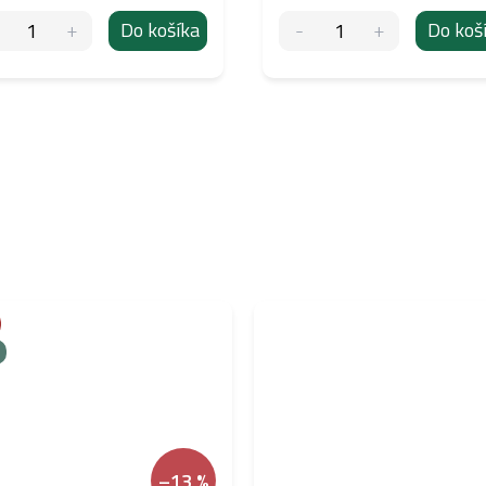
Do košíka
Do koš
–13 %