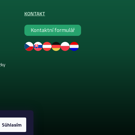
KONTAKT
Kontaktní formulář
zky
Súhlasím