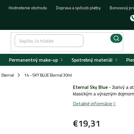
Hodnotenie obchodu
Doprava a spôsob platby
Bonusový pr
Permanentný make-up
Spotrebný materiál
Pie
Eternal
14 - SKY BLUE Eternal 30ml
/
Eternal Sky Blue
- žiarivý a a
klasickým a výrazným dojmo
Detailné informácie
€19,31
Jednotková