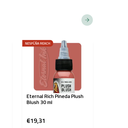
NESPĹŇA REACH
NESPĹŇA REA
Eternal Rich Pineda Plush
21-MINT 
Blush 30 ml
30ml
€19,31
€19,31