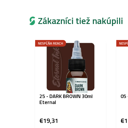
Zákazníci tiež nakúpili
NESPĹŇA REACH
NESP
25 - DARK BROWN 30ml
05 
Eternal
€19,31
€1