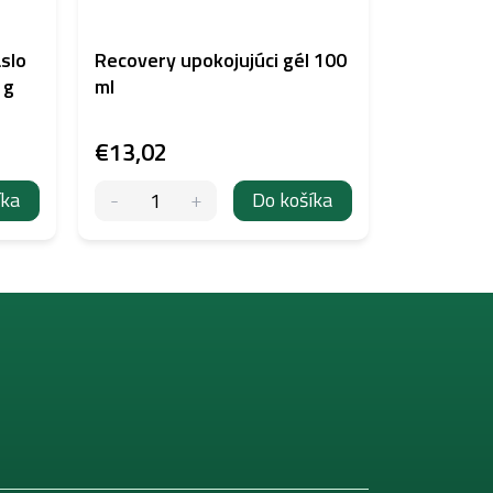
slo
Recovery upokojujúci gél 100
 g
ml
€13,02
íka
Do košíka