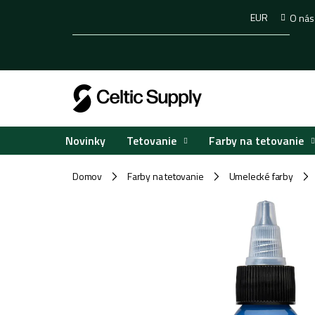
Prejsť
EUR
O nás
na
obsah
Tetovanie
Farby na tetovanie
Novinky
Domov
Farby na tetovanie
Umelecké farby
/
/
/