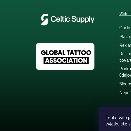
VŠET
Obcho
Platb
Rekla
Rekla
tovar
Podmi
údajo
Sledo
Nepriš
Tento web po
vyjadrujete s