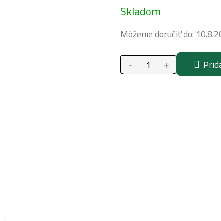
Skladom
cena:
Môžeme doručiť do:
10.8.2
Prid