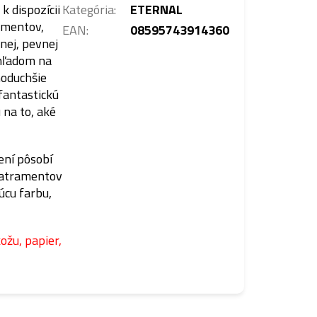
k dispozícii
Kategória
:
ETERNAL
amentov,
EAN
:
08595743914360
nej, pevnej
zhľadom na
noduchšie
fantastickú
na to, aké
ení pôsobí
 atramentov
úcu farbu,
ožu, papier,