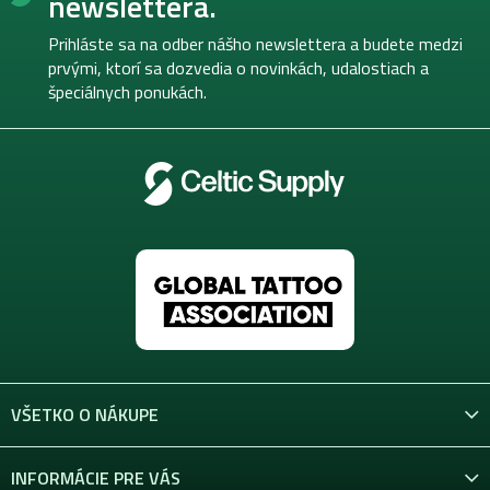
newslettera.
ä
t
Prihláste sa na odber nášho newslettera a budete medzi
i
prvými, ktorí sa dozvedia o novinkách, udalostiach a
e
špeciálnych ponukách.
VŠETKO O NÁKUPE
INFORMÁCIE PRE VÁS