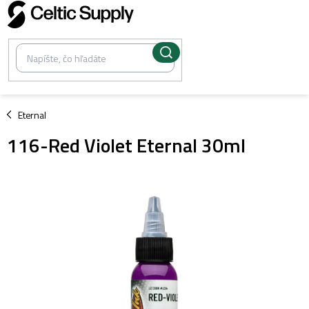
Prejsť
na
obsah
/
Eternal
116-Red Violet Eternal 30ml