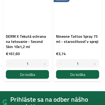
DERM X Tekutá ochrana
Nineone Tattoo Spray 75
na tetovanie - Second
ml - starostlivosť v spreji
Skin 10x1,2 ml
€167,60
€3,74
Do košíka
Do košíka
Z
Prihláste sa na odber nášho
á
p