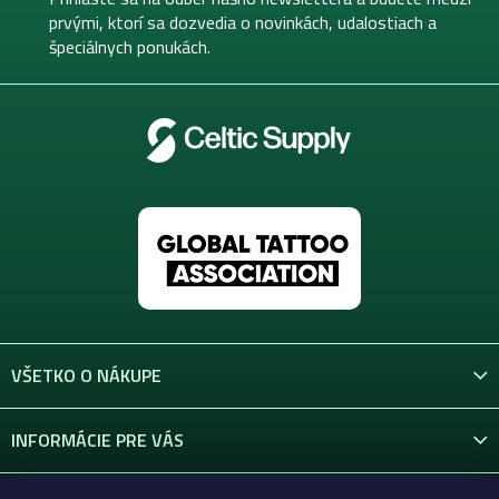
i
prvými, ktorí sa dozvedia o novinkách, udalostiach a
e
špeciálnych ponukách.
VŠETKO O NÁKUPE
INFORMÁCIE PRE VÁS