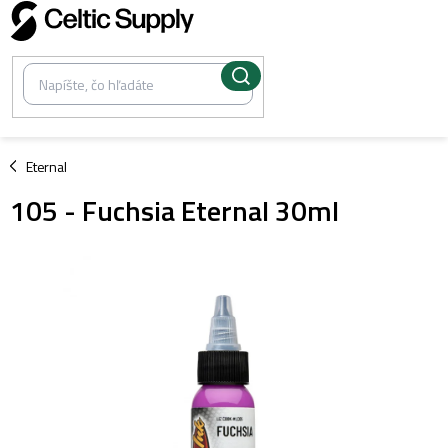
Prejsť
na
obsah
/
Eternal
105 - Fuchsia Eternal 30ml