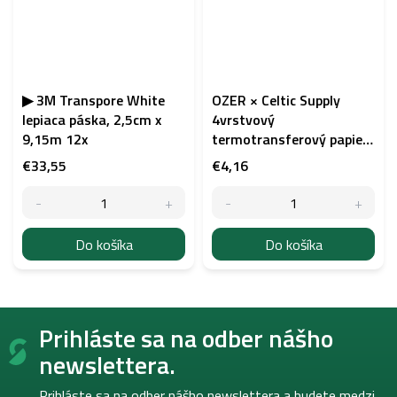
▶ 3M Transpore White
OZER × Celtic Supply
lepiaca páska, 2,5cm x
4vrstvový
9,15m 12x
termotransferový papier
do termotlačiarne 10 ks
€33,55
€4,16
Do košíka
Do košíka
Z
Prihláste sa na odber nášho
á
p
newslettera.
ä
t
Prihláste sa na odber nášho newslettera a budete medzi