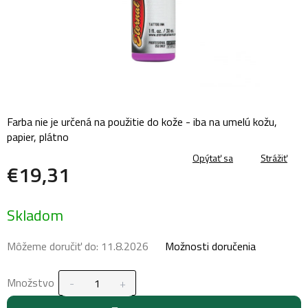
Farba nie je určená na použitie do kože - iba na umelú kožu,
papier, plátno
Opýtať sa
Strážiť
€19,31
Jednotková
Skladom
cena:
Môžeme doručiť do:
11.8.2026
Možnosti doručenia
Množstvo