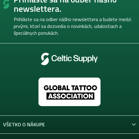
p
newslettera.
ä
t
Prihláste sa na odber nášho newslettera a budete medzi
i
prvými, ktorí sa dozvedia o novinkách, udalostiach a
e
špeciálnych ponukách.
VŠETKO O NÁKUPE