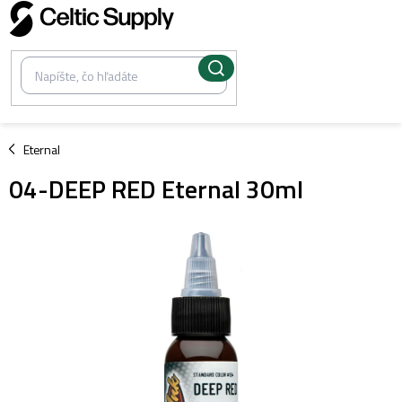
Prejsť
na
obsah
/
Eternal
04-DEEP RED Eternal 30ml