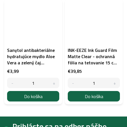
Sanytol antibakteriálne
INK-EEZE Ink Guard Film
hydratujúce mydlo Aloe
Matte Clear - ochranná
Vera a zelený čaj
fólia na tetovanie 15 cm
náhradná náplň 500 ml
× 10 m
€3,99
€39,85
Do košíka
Do košíka
Z
Prihláste sa na odber nášho
á