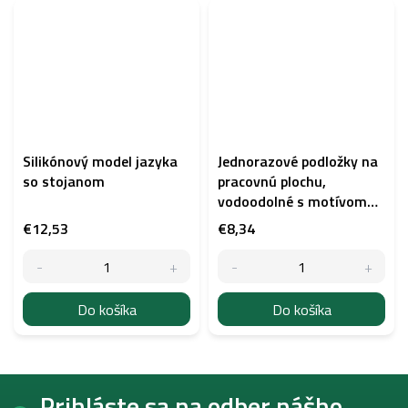
Silikónový model jazyka
Jednorazové podložky na
so stojanom
pracovnú plochu,
vodoodolné s motívom
medvedíka 125x
€12,53
€8,34
Do košíka
Do košíka
Z
Prihláste sa na odber nášho
á