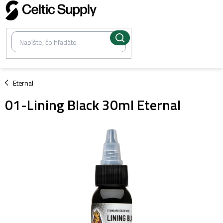
Prejsť
na
obsah
/
Eternal
01-Lining Black 30ml Eternal