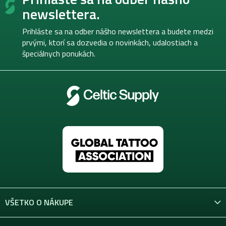
p
newslettera.
ä
t
Prihláste sa na odber nášho newslettera a budete medzi
i
prvými, ktorí sa dozvedia o novinkách, udalostiach a
e
špeciálnych ponukách.
VŠETKO O NÁKUPE