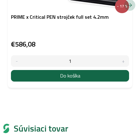
- 17 %
PRIME x Critical PEN strojček full set 4.2mm
€586,08
Do košíka
Súvisiaci tovar